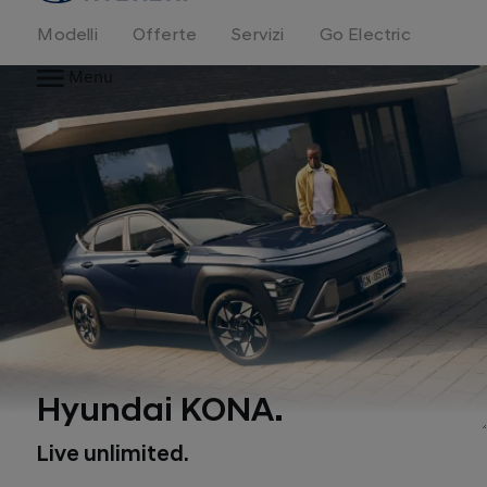
Modelli
Offerte
Servizi
Go Electric
Menu
Hyundai KONA.
Live unlimited.