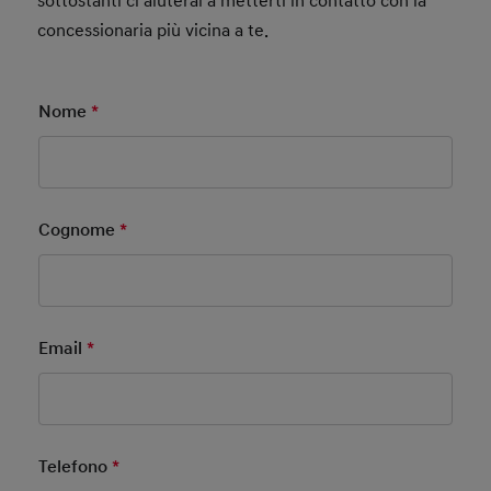
sottostanti ci aiuterai a metterti in contatto con la
concessionaria più vicina a te.
Nome
*
Mandatory Field
Cognome
*
Mandatory Field
Email
*
Mandatory Field
Telefono
*
Mandatory Field