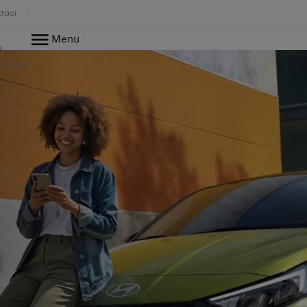
taci
Menu
o
ectric