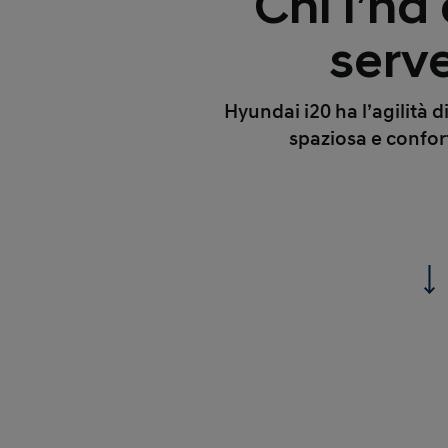
Chi l’ha
serv
Hyundai i20 ha l’agilità d
spaziosa e confor