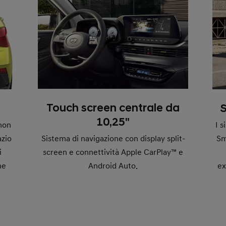
Touch screen centrale da
S
10,25"
I s
non
Sm
Sistema di navigazione con display split-
azio
screen e connettività Apple CarPlay™ e
i
ex
Android Auto.
he