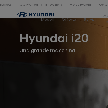
Business
Rete Hyundai
Innovazione
Mondo Hyundai
Contat
Home
G
Modelli
Offerte
Servizi
El
Hyundai i20
Una grande macchina.