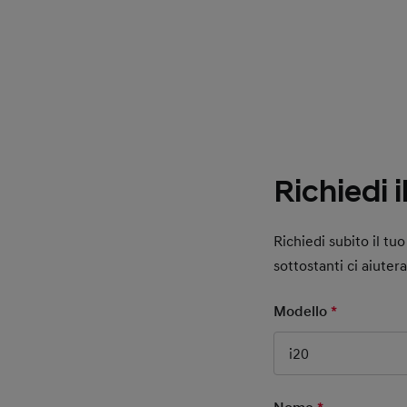
Richiedi i
Richiedi subito il t
sottostanti ci aiuter
Modello
*
Mandatory
i20