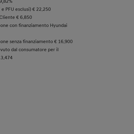
9,82%
T e PFU esclusi) € 22.250
Cliente € 6.850
ione con finanziamento Hyundai
ione senza finanziamento € 16.900
vuto dal consumatore per il
13.474