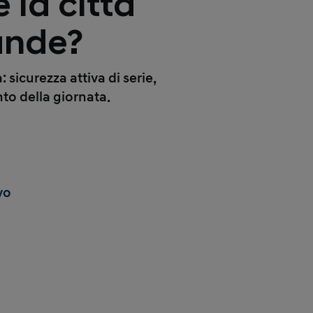
 la città
ande?
 sicurezza attiva di serie,
to della giornata.
vo