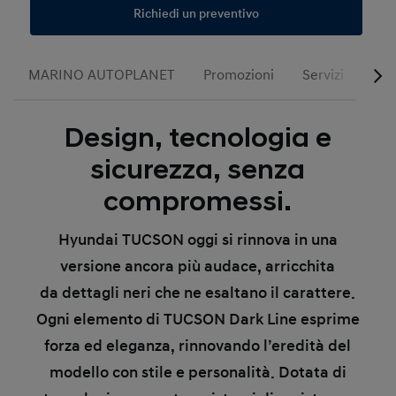
Richiedi un preventivo
MARINO AUTOPLANET
Promozioni
Servizi
Bus
Design, tecnologia e
sicurezza, senza
compromessi.
Hyundai TUCSON oggi si rinnova in una
versione
ancora più audace
, arricchita
da
dettagli neri
che ne esaltano il carattere.
Ogni elemento di
TUCSON Dark Line
esprime
forza ed eleganza, rinnovando l’eredità del
modello con stile e personalità. Dotata di