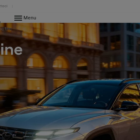
taci
Menu
o
ectric
ine