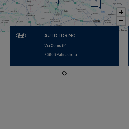
2
+
−
Map data © OpenStreetMap contributors
AUTOTORINO
Via Como 84
23868 Valmadrera