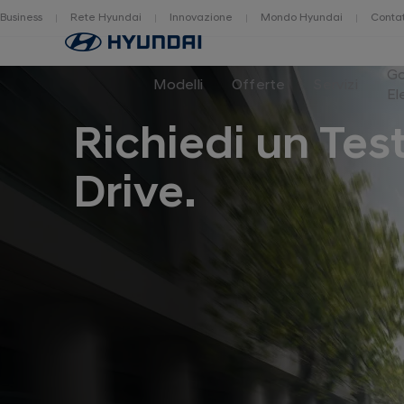
Business
Rete Hyundai
Innovazione
Mondo Hyundai
Contat
Home
G
Modelli
Offerte
Servizi
El
Richiedi un Tes
Drive.