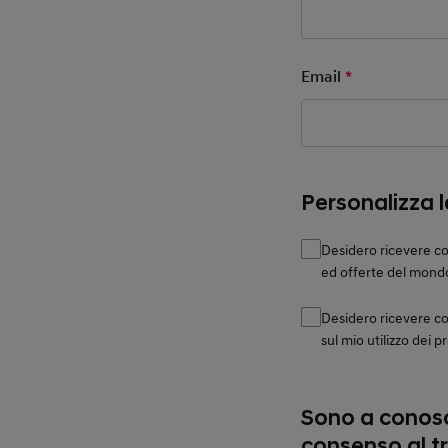
Email
*
Mandatory F
Personalizza 
Desidero ricevere co
ed offerte del mond
Desidero ricevere c
sul mio utilizzo dei p
Sono a conosc
consenso al t