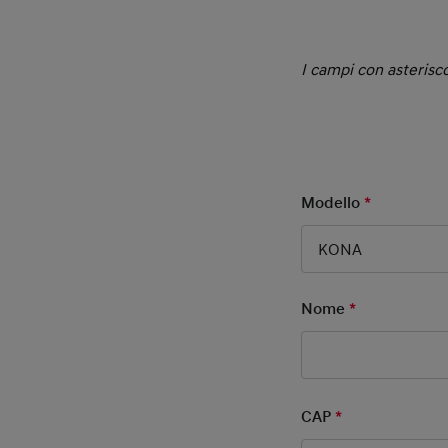
I campi con asterisco
Modello
*
Mandatory
KONA
Nome
*
Mandatory F
CAP
*
Mandatory Fie