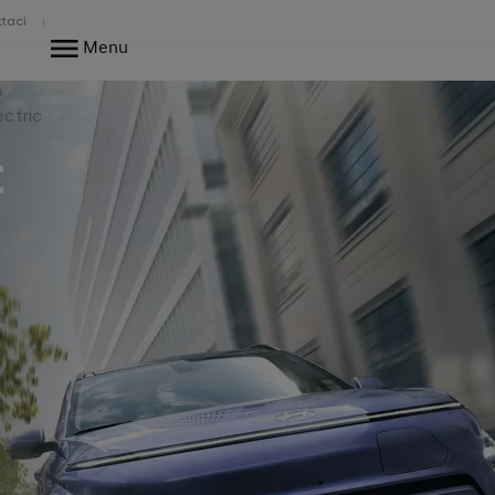
taci
Menu
o
ectric
t