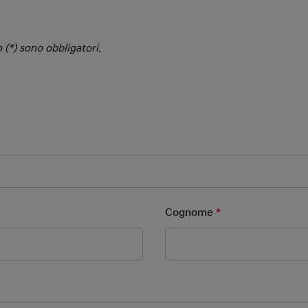
 (*) sono obbligatori.
 Field
ield
Cognome
*
Mandatory Field
ld