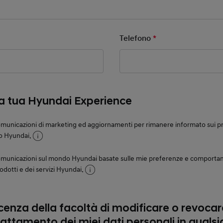
ield
Telefono
*
Mandatory Field
la tua Hyundai Experience
municazioni di marketing ed aggiornamenti per rimanere informato sui prod
o Hyundai.
omunicazioni sul mondo Hyundai basate sulle mie preferenze e comportam
rodotti e dei servizi Hyundai.
enza della facoltà di modificare o revocare
rattamento dei miei dati personali in qual