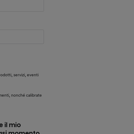
otti, servizi, eventi
enti, nonché calibrate
 il mio
siasi momento.