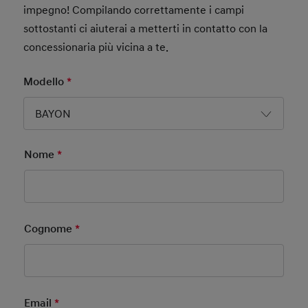
impegno! Compilando correttamente i campi
sottostanti ci aiuterai a metterti in contatto con la
concessionaria più vicina a te.
Modello
*
Mandatory Field
BAYON
Nome
*
Mandatory Field
Cognome
*
Mandatory Field
Email
*
Mandatory Field