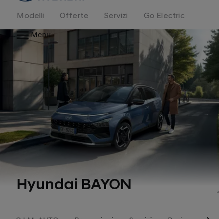
Modelli
Offerte
Servizi
Go Electric
Menu
Hyundai BAYON
1