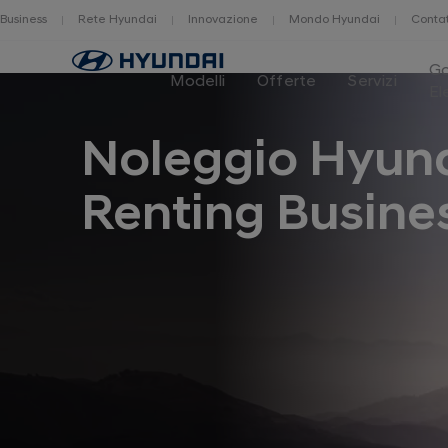
Business
Rete Hyundai
Innovazione
Mondo Hyundai
Contat
Home
G
Modelli
Offerte
Servizi
El
Noleggio Hyun
Renting Busine