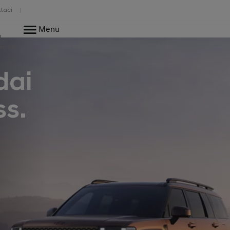
taci
Menu
o
ectric
dai
ss.