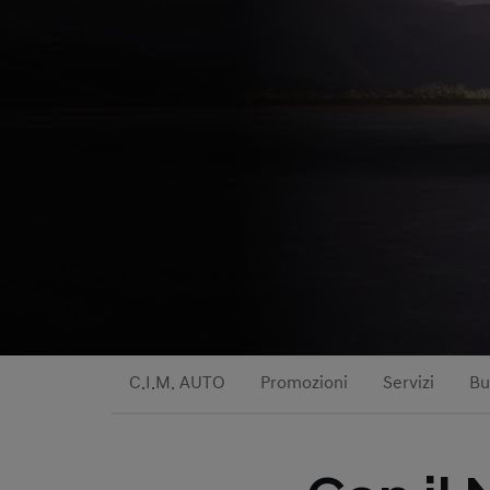
C.I.M. AUTO
Promozioni
Servizi
Bu