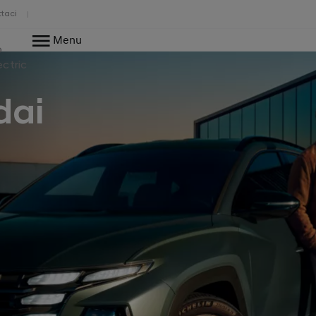
taci
Menu
o
ectric
dai