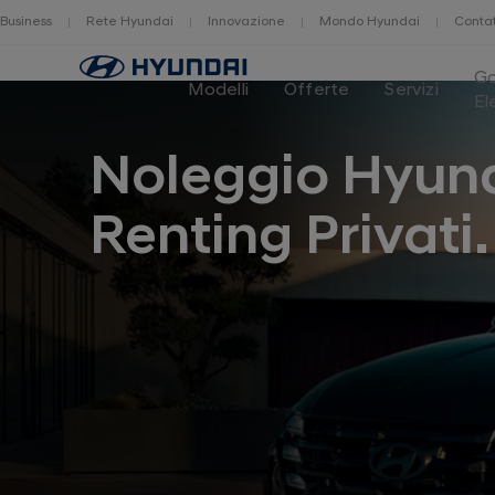
Business
Rete Hyundai
Innovazione
Mondo Hyundai
Contat
Home
G
Modelli
Offerte
Servizi
El
Noleggio Hyun
Renting Privati.