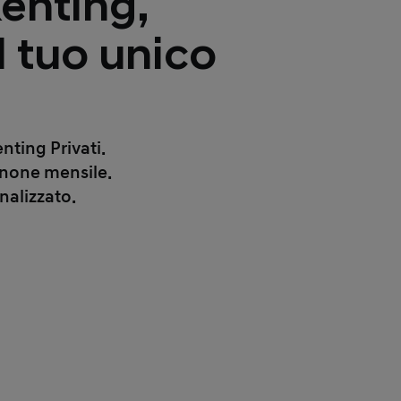
enting,
l tuo unico
nting Privati.
anone mensile.
nalizzato.