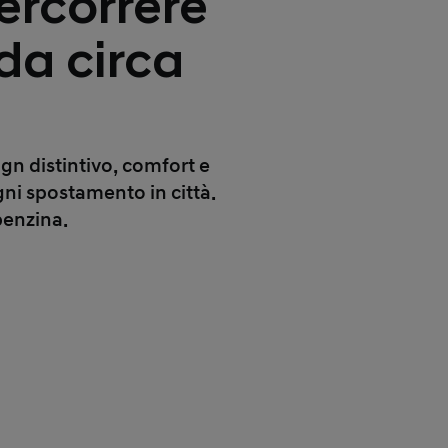
ercorrere
da circa
ign distintivo, comfort e
gni spostamento in città.
benzina.