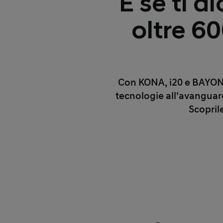
E se ti 
oltre 6
Con KONA, i20 e BAYON GP
tecnologie all’avanguard
Scopril