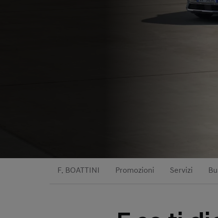
F. BOATTINI
Promozioni
Servizi
Bu