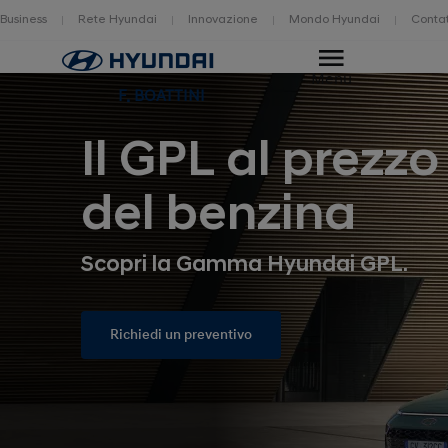
Business
Rete Hyundai
Innovazione
Mondo Hyundai
Contat
Home
Menu
F. BOATTINI
Il GPL al prezzo
del benzina
Scopri la Gamma Hyundai GPL.
Richiedi un preventivo