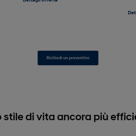
Dettagli Offerta
Det
Richiedi un preventivo
o stile di vita ancora più effic