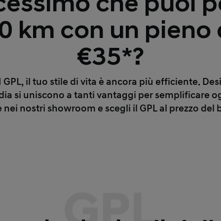
dicessimo che puoi p
00 km con un pieno 
€35*?
L, il tuo stile di vita è ancora più efficiente. Des
ia si uniscono a tanti vantaggi per semplificare o
e nei nostri showroom e scegli il GPL al prezzo del 
GPL