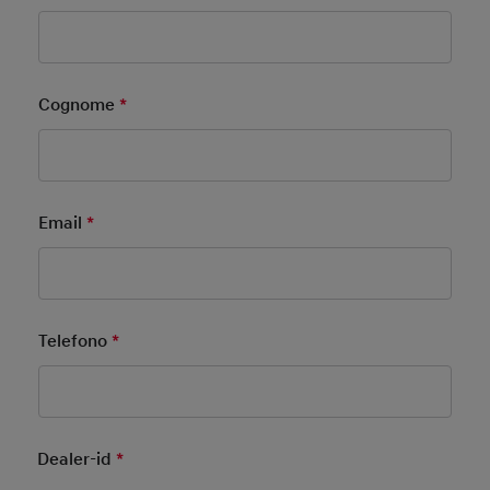
Cognome
*
Mandatory Field
Email
*
Mandatory Field
Telefono
*
Mandatory Field
Dealer-id
*
Mandatory Field