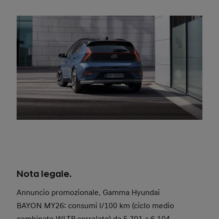
Offerta valida dal 20/04/2026 fino al 30/06/2026.
Offerta valida solo presso i concessionari Hyundai
aderenti.
Offerta riferita a
Hyundai BAYON MY26 Business
1.0 T-GDI 90CV.
L’offerta Noleggio Hyundai Renting Business si
applica solo con noleggio a 48 Mesi e fino a 40.000
km, con anticipo di € 4.000 iva esclusa o permuta
di una vettura usata di pari importo.
Nota legale.
Annuncio promozionale. Gamma Hyundai
BAYON MY26: consumi l/100 km (ciclo medio