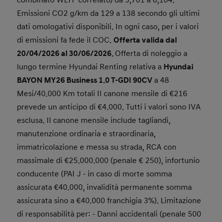
combinato WLTP correlato) da 5,701 a 6,104.
Emissioni CO2 g/km da 129 a 138 secondo gli ultimi
dati omologativi disponibili. In ogni caso, per i valori
di emissioni fa fede il COC.
Offerta valida dal
20/04/2026 al 30/06/2026.
Offerta di noleggio a
lungo termine Hyundai Renting relativa a
Hyundai
BAYON MY26 Business 1.0 T-GDI 90CV
a 48
Mesi/40.000 Km totali Il canone mensile di €216
prevede un anticipo di €4.000. Tutti i valori sono IVA
esclusa. Il canone mensile include tagliandi,
manutenzione ordinaria e straordinaria,
immatricolazione e messa su strada, RCA con
massimale di €25.000.000 (penale € 250), infortunio
conducente (PAI J - in caso di morte somma
assicurata €40.000, invalidità permanente somma
assicurata sino a €40.000 franchigia 3%). Limitazione
di responsabilità per: - Danni accidentali (penale 500