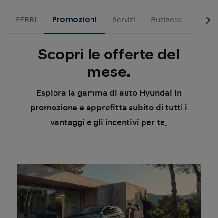
FERRI
Promozioni
Servizi
Business
Hyund
Scopri le offerte del
mese.
Esplora la gamma di auto Hyundai in
promozione e approfitta subito di tutti i
vantaggi e gli incentivi per te.