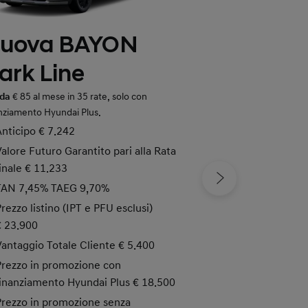
6
uova BAYON
Nuova 
ark Line
Line
 da
€ 85 al mese in 35 rate, solo con
Tua da
€ 139 al mese
nziamento Hyundai Plus.
finanziamento Hyund
Anticipo € 7.242
Anticipo € 7.7
Valore Futuro Garantito pari alla Rata
Valore Futuro G
finale € 11.233
finale € 13.696
TAN 7,45% TAEG 9,70%
TAN 7,45% TAE
Prezzo listino (IPT e PFU esclusi)
Prezzo listino (
€ 23.900
€ 27.950
Vantaggio Totale Cliente € 5.400
Vantaggio Tota
Prezzo in promozione con
Prezzo in prom
finanziamento Hyundai Plus € 18.500
finanziamento 
Prezzo in promozione senza
Prezzo in prom