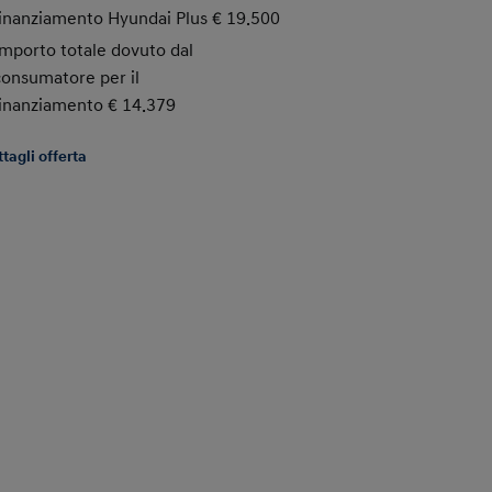
finanziamento Hyundai Plus € 19.500
finanziamento 
Importo totale dovuto dal
Importo totale
consumatore per il
consumatore pe
finanziamento € 14.379
finanziamento
tagli offerta
Dettagli offerta
Disponibile an
Hybrid
.
Scopri 