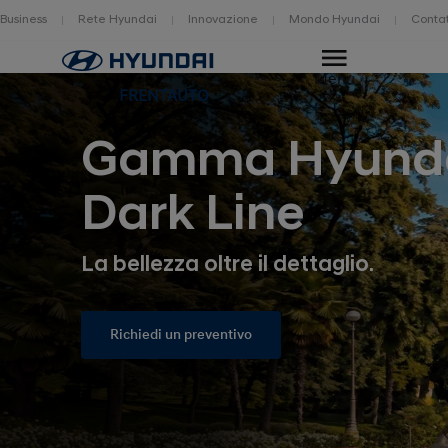
Business
Rete Hyundai
Innovazione
Mondo Hyundai
Contat
Home
Menu
FRENTAUTO
Gamma Hyund
Dark Line
La bellezza oltre il dettaglio.
Richiedi un preventivo