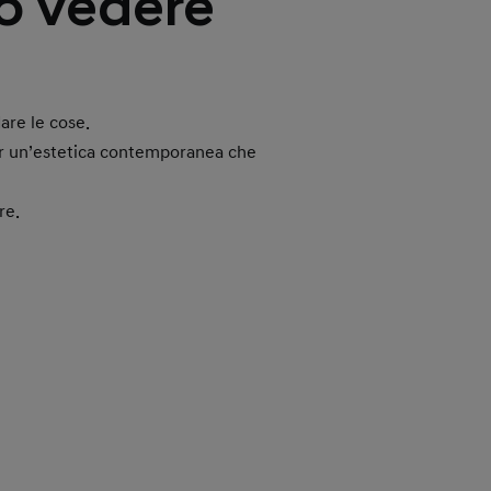
no vedere
are le cose.
per un’estetica contemporanea che
re.