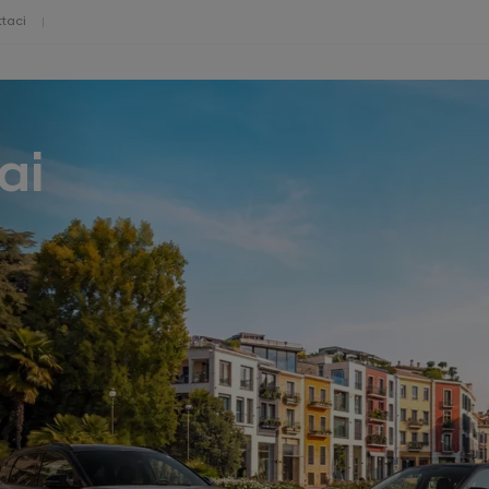
taci
ai