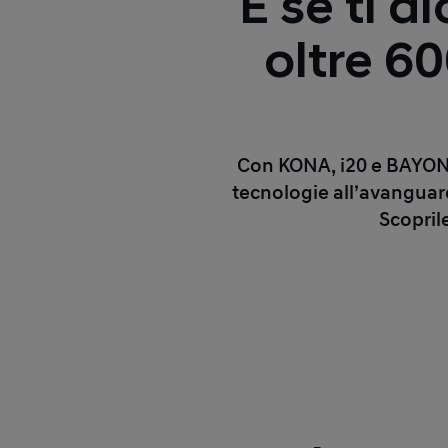
E se ti 
oltre 6
Con KONA, i20 e BAYON GP
tecnologie all’avanguard
Scopril