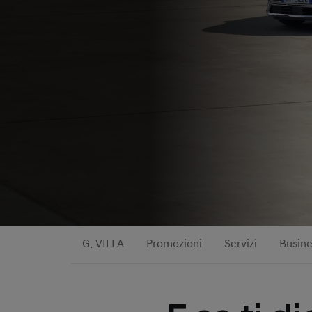
G. VILLA
Promozioni
Servizi
Busine