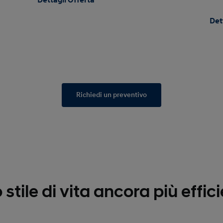
Dettagli Offerta
Det
Richiedi un preventivo
o stile di vita ancora più effic