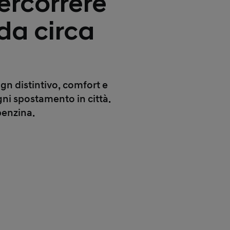
ercorrere
da circa
ign distintivo, comfort e
gni spostamento in città.
benzina.