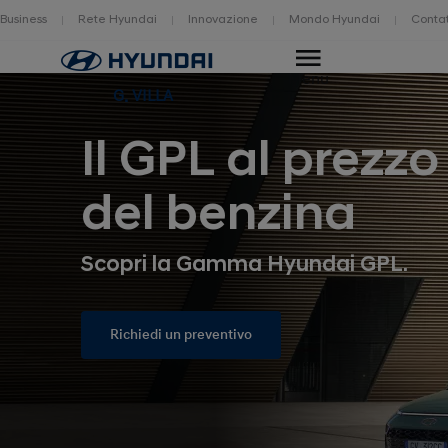
Business
Rete Hyundai
Innovazione
Mondo Hyundai
Contat
Home
Menu
G. VILLA
Il GPL al prezzo
del benzina
Scopri la Gamma Hyundai GPL.
Richiedi un preventivo