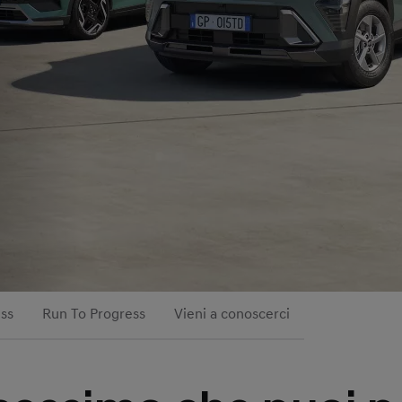
ss
Run To Progress
Vieni a conoscerci