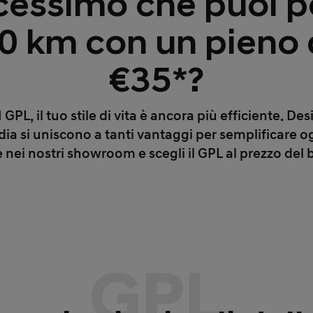
dicessimo che puoi p
00 km con un pieno 
€35*?
L, il tuo stile di vita è ancora più efficiente. Des
ia si uniscono a tanti vantaggi per semplificare o
e nei nostri showroom e scegli il GPL al prezzo del 
GPL