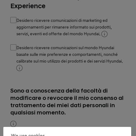
Experience
Desidero ricevere comunicazioni di marketing ed
aggiornamenti per rimanere informato sui prodotti,
servizi, eventi ed offerte del mondo Hyundai.
Desidero ricevere comunicazioni sul mondo Hyundai
basate sulle mie preferenze e comportamenti, nonché
calibrate sul mio utilizzo dei prodotti e dei servizi Hyundai.
Sono a conoscenza della facoltà di
modificare o revocare il mio consenso al
trattamento dei miei dati personali in
qualsiasi momento.
Per ulteriori informazioni sul trattamento dei dati