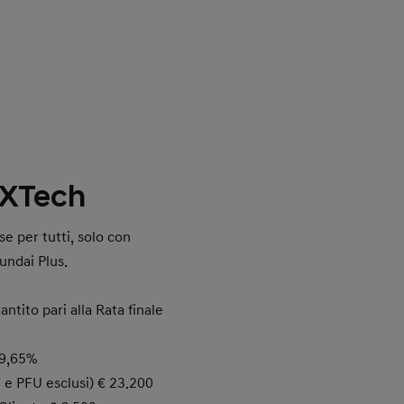
XTech
e per tutti, solo con
undai Plus.
ntito pari alla Rata finale
9,65%
T e PFU esclusi) € 23.200