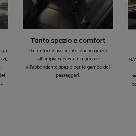
Tanto spazio e comfort
sign
Il comfort è assicurato, anche grazie
ivi.
all’ampia capacità di carico e
BA
e
all'abbondante spazio per le gambe dei
del
passeggeri.
si
so.
c