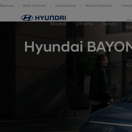
Business
Rete Hyundai
Innovazione
Mondo Hyundai
Contat
Home
G
Modelli
Offerte
Servizi
El
Hyundai BAYO