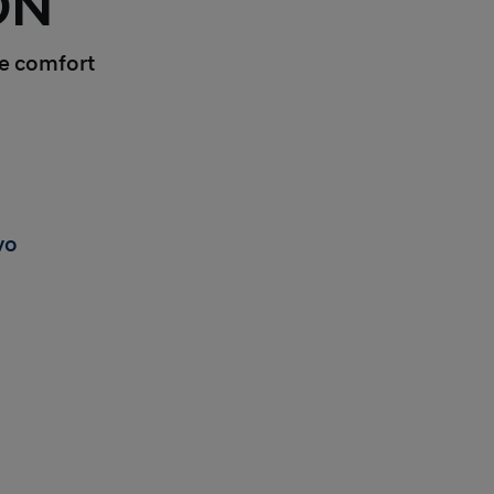
ON
 e comfort
vo