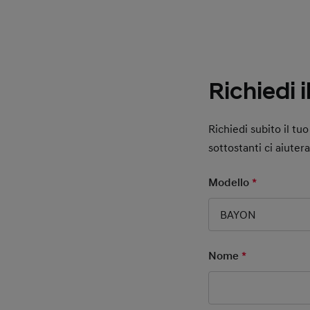
Richiedi i
Richiedi subito il t
sottostanti ci aiuter
Modello
*
Mandatory
BAYON
Nome
*
Mandatory F