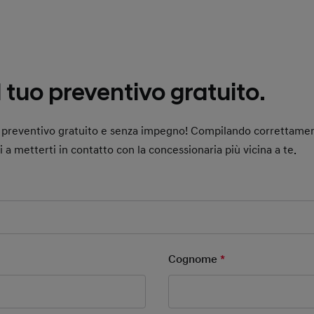
l tuo preventivo gratuito.
uo preventivo gratuito e senza impegno! Compilando correttame
ai a metterti in contatto con la concessionaria più vicina a te.
 Field
ield
Cognome
*
Mandatory Field