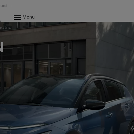
taci
Menu
o
ectric
N