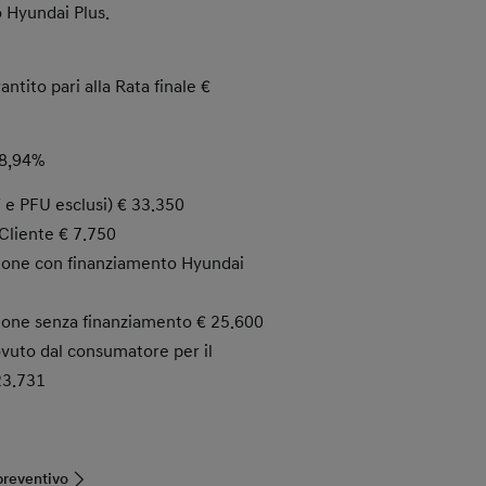
 Hyundai Plus.
ntito pari alla Rata finale €
8,94%
T e PFU esclusi) € 33.350
Cliente € 7.750
ione con finanziamento Hyundai
ione senza finanziamento € 25.600
vuto dal consumatore per il
23.731
preventivo