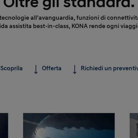
Oltre gli standard.
cnologie all’avanguardia, funzioni di connettività
guida assistita best-in-class, KONA rende ogni viag
Scoprila
Offerta
Richiedi un preventi