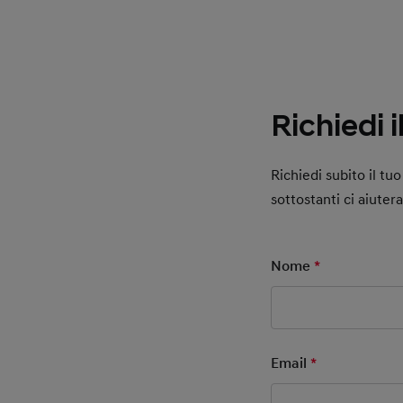
Richiedi 
Richiedi subito il t
sottostanti ci aiuter
Nome
*
Mandatory F
Email
*
Mandatory F