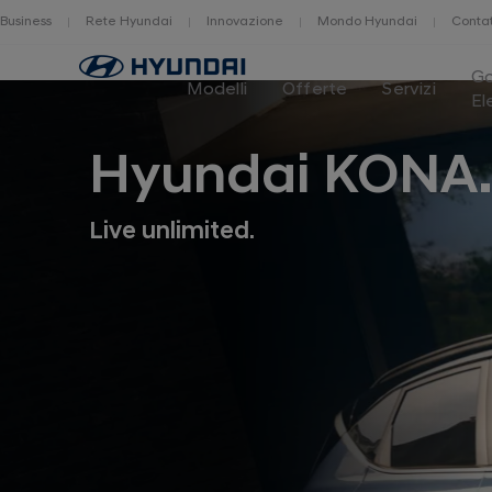
Business
Rete Hyundai
Innovazione
Mondo Hyundai
Contat
Home
G
Modelli
Offerte
Servizi
El
Hyundai KONA
Live unlimited.