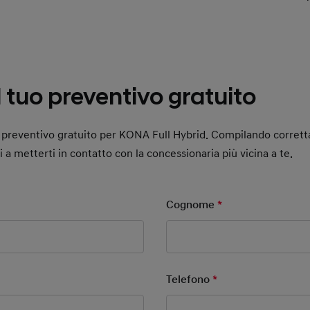
il tuo preventivo gratuito
uo preventivo gratuito per KONA Full Hybrid. Compilando corret
ai a metterti in contatto con la concessionaria più vicina a te.
ield
Cognome
*
Mandatory Field
ield
Telefono
*
Mandatory Field