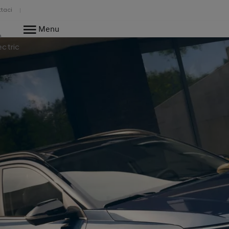
taci
Menu
o
ectric
.