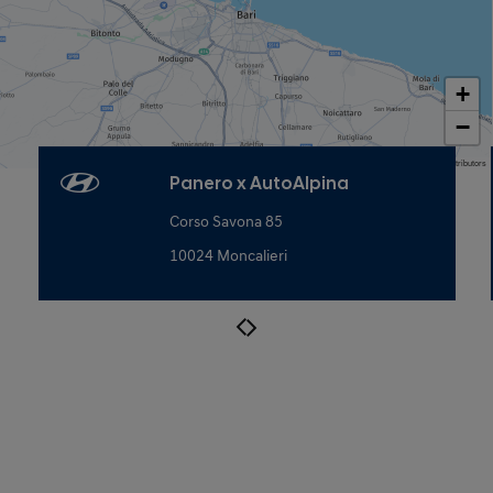
+
−
Map data © OpenStreetMap contributors
Panero x AutoAlpina
Corso Savona 85
10024 Moncalieri