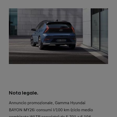
Offerta valida dal 20/04/2026 fino al 30/06/2026.
Offerta valida solo presso i concessionari Hyundai
aderenti.
Offerta riferita a
Hyundai BAYON MY26 Business
1.0 T-GDI 90CV.
L’offerta Noleggio Hyundai Renting Business si
applica solo con noleggio a 48 Mesi e fino a 40.000
km, con anticipo di € 4.000 iva esclusa o permuta
di una vettura usata di pari importo.
Nota legale.
Annuncio promozionale. Gamma Hyundai
BAYON MY26: consumi l/100 km (ciclo medio