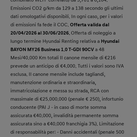
combinato WLTP correlato) da 5,701 a 6,104.
Emissioni CO2 g/km da 129 a 138 secondo gli ultimi
dati omologativi disponibili. In ogni caso, per i valori
di emissioni fa fede il COC.
Offerta valida dal
20/04/2026 al 30/06/2026.
Offerta di noleggio a
lungo termine Hyundai Renting relativa a
Hyundai
BAYON MY26 Business 1.0 T-GDI 90CV
a 48
Mesi/40.000 Km totali Il canone mensile di €216
prevede un anticipo di €4.000. Tutti i valori sono IVA
esclusa. Il canone mensile include tagliandi,
manutenzione ordinaria e straordinaria,
immatricolazione e messa su strada, RCA con
massimale di €25.000.000 (penale € 250), infortunio
conducente (PAI J - in caso di morte somma
assicurata €40.000, invalidità permanente somma
assicurata sino a €40.000 franchigia 3%). Limitazione
di responsabilità per: - Danni accidentali (penale 500