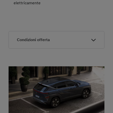
elettricamente
Condizioni offerta
Offerta valida fino al 31/03/2026.
Offerta valida solo presso i concessionari Hyundai
aderenti.
Offerta riferita a KONA 1.0 T-GDI XTech
L’offerta Noleggio Hyundai Renting Business si
applica solo con noleggio a 48 Mesi e fino a 40.000
km, con anticipo di € 4.000 iva esclusa.