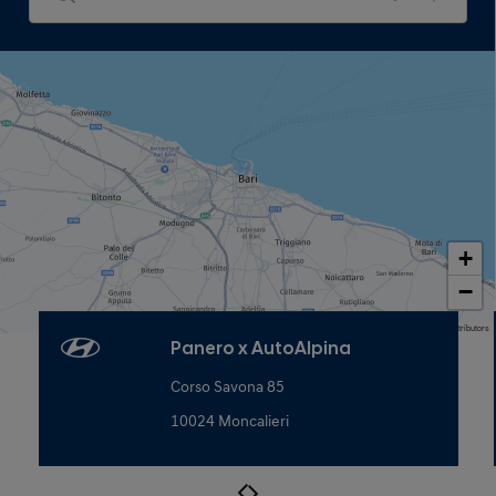
+
−
Map data © OpenStreetMap contributors
Panero x AutoAlpina
Corso Savona 85
10024 Moncalieri