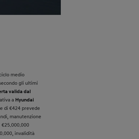
iclo medio
econdo gli ultimi
rta valida dal
ativa a
Hyundai
le di €424 prevede
liandi, manutenzione
i €25.000.000
.000, invalidità