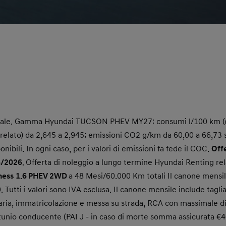
ale. Gamma Hyundai TUCSON PHEV MY27: consumi l/100 km (c
lato) da 2,645 a 2,945; emissioni CO2 g/km da 60,00 a 66,73 s
nibili. In ogni caso, per i valori di emissioni fa fede il COC.
Offe
6/2026.
Offerta di noleggio a lungo termine Hyundai Renting rel
ness
1.6 PHEV 2WD
a 48 Mesi/60.000 Km totali Il canone mensi
. Tutti i valori sono IVA esclusa. Il canone mensile include tag
naria, immatricolazione e messa su strada, RCA con massimale d
rtunio conducente (PAI J - in caso di morte somma assicurata €40