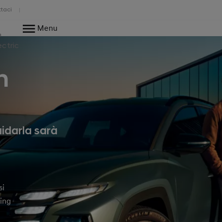
taci
Menu
o
ectric
n
uidarla sarà
si
ting