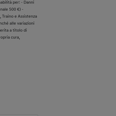
bilità per: - Danni
enale 500 €) -
), Traino e Assistenza
ché alle variazioni
erita a titolo di
ropria cura,