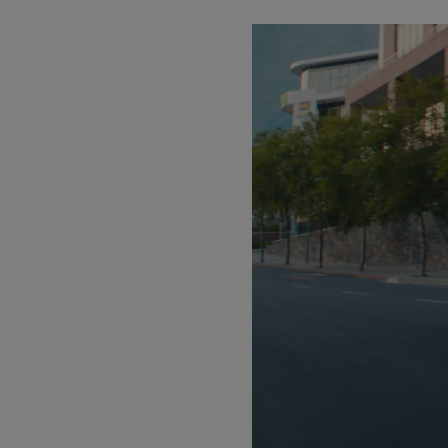
Offerta riferita a
H
L’offerta Noleggio
€ 5.000 iva esclusa