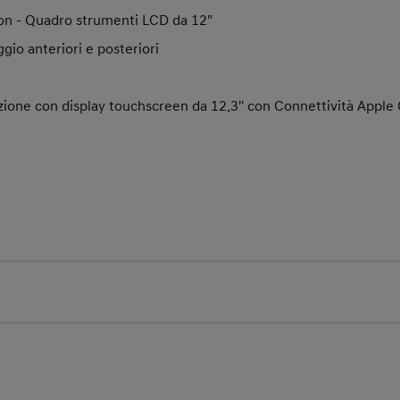
on - Quadro strumenti LCD da 12"
gio anteriori e posteriori
zione con display touchscreen da 12.3'' con Connettività Apple
 21/04/2026 fino al 30/06/2026.
o presso i concessionari Hyundai aderenti.