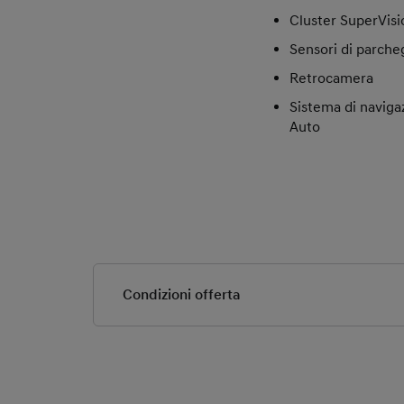
Cluster SuperVisi
Sensori di parcheg
Retrocamera
Sistema di naviga
Auto
Condizioni offerta
Offerta valida dal
Offerta valida sol