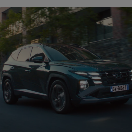
yundai TUCSON MY27 Business
1.6 PHEV 2WD.
 Hyundai Renting Privati si applica solo con noleggio a 48 Mesi e fino a 60.000 
.