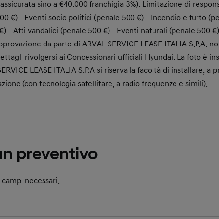
icurata sino a €40.000 franchigia 3%). Limitazione di responsa
00 €) - Eventi socio politici (penale 500 €) - Incendio e furto (p
 €) - Atti vandalici (penale 500 €) - Eventi naturali (penale 500 €
approvazione da parte di ARVAL SERVICE LEASE ITALIA S.P.A. non
 dettagli rivolgersi ai Concessionari ufficiali Hyundai. La foto è ins
RVICE LEASE ITALIA S.P.A si riserva la facoltà di installare, a p
zazione (con tecnologia satellitare, a radio frequenze e simili).
un preventivo
i campi necessari.
 Field