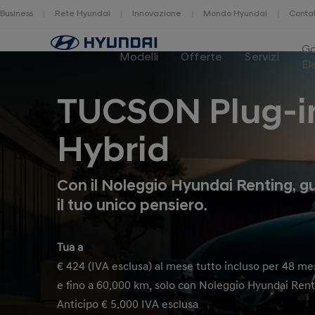
Business
Rete Hyundai
Innovazione
Mondo Hyundai
Contat
Home
G
Modelli
Offerte
Servizi
El
TUCSON Plug-i
Hybrid
Con il Noleggio Hyundai Renting, g
il tuo unico pensiero.
Tua a
€ 424 (IVA esclusa) al mese tutto incluso per 48 me
e fino a 60.000 km, solo con Noleggio Hyundai Ren
Anticipo € 5.000 IVA esclusa