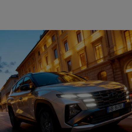
 al 31/03/2026.
o presso i concessionari Hyundai aderenti.
a TUCSON Dark Line 1.6 HEV 2WD
 Hyundai Renting Privati si applica solo con noleggio a 48 Mesi e fino a 60.000 k