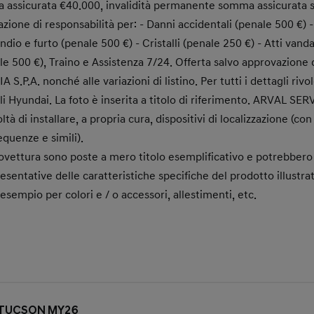
 assicurata €40.000, invalidità permanente somma assicurata 
azione di responsabilità per: - Danni accidentali (penale 500 €) - 
ndio e furto (penale 500 €) - Cristalli (penale 250 €) - Atti vanda
ale 500 €), Traino e Assistenza 7/24. Offerta salvo approvazione
.P.A. nonché alle variazioni di listino. Per tutti i dettagli rivol
ali Hyundai. La foto è inserita a titolo di riferimento. ARVAL S
coltà di installare, a propria cura, dispositivi di localizzazione (co
requenze e simili).
ovettura sono poste a mero titolo esemplificativo e potrebbero
sentative delle caratteristiche specifiche del prodotto illustr
esempio per colori e / o accessori, allestimenti, etc.
ai TUCSON MY26