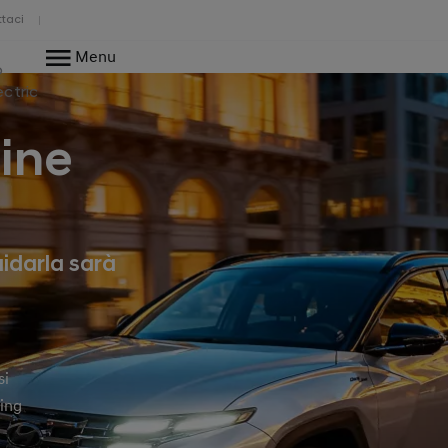
taci
Menu
o
ectric
ine
uidarla sarà
si
ting