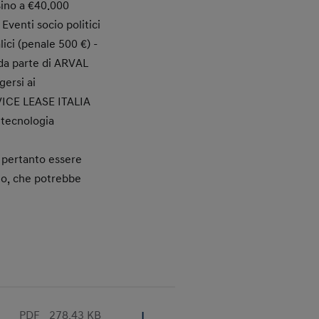
sino a €40.000
Eventi socio politici
lici (penale 500 €) -
 da parte di ARVAL
gersi ai
ERVICE LEASE ITALIA
n tecnologia
 pertanto essere
ato, che potrebbe
PDF
278.43 KB