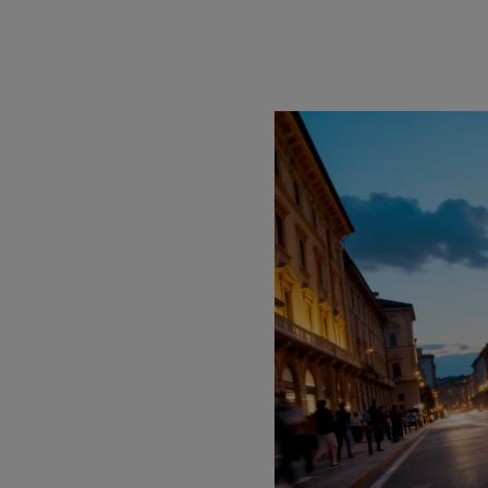
Offerta valida fino
Offerta valida sol
Offerta riferita 
L’offerta Noleggio
5.000 iva esclusa.