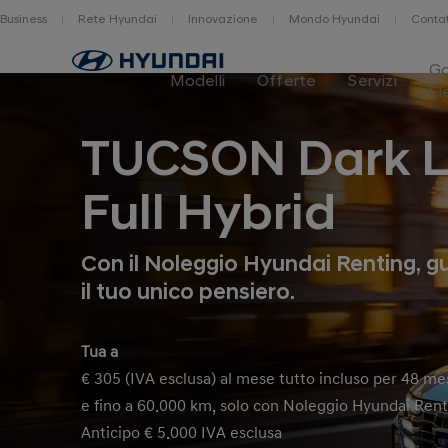
Business
Rete Hyundai
Innovazione
Mondo Hyundai
Contat
Home
G
Modelli
Offerte
Servizi
El
TUCSON Dark L
Full Hybrid
Con il Noleggio Hyundai Renting, g
il tuo unico pensiero.
Tua a
€ 305 (IVA esclusa) al mese tutto incluso per 48 me
e fino a 60.000 km, solo con Noleggio Hyundai Ren
Anticipo € 5.000 IVA esclusa