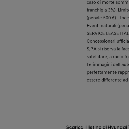
caso di morte somma
franchigia 3%). Limit
(penale 500 €) - Ince
Eventi naturali (pen
SERVICE LEASE ITALIA S
Concessionari uffici
S.P.A si riserva la fa
satellitare, a radio f
Le immagini dell’aut
perfettamente rappre
essere differente ad 
Scarica il listino di Hyund