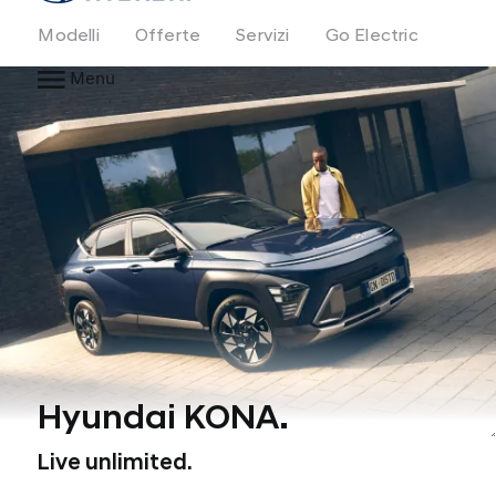
Modelli
Offerte
Servizi
Go Electric
Menu
Hyundai KONA.
Live unlimited.