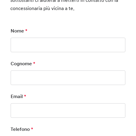
sottostanti ci aiuterai a metterti in contatto con la
concessionaria più vicina a te.
Nome
*
Mandatory Field
Cognome
*
Mandatory Field
Email
*
Mandatory Field
Telefono
*
Mandatory Field