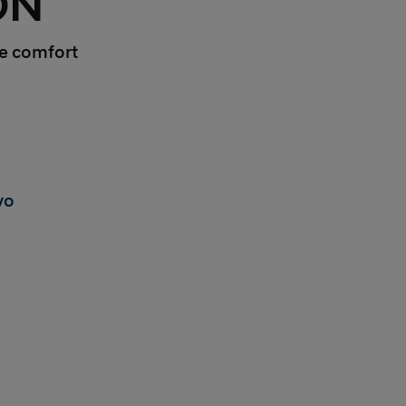
ON
 e comfort
vo