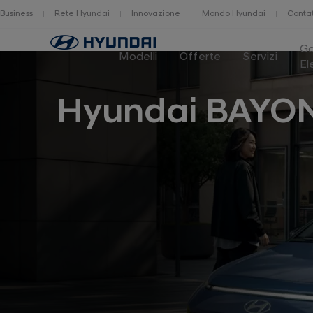
Business
Rete Hyundai
Innovazione
Mondo Hyundai
Contat
Home
G
Modelli
Offerte
Servizi
El
Hyundai BAYO