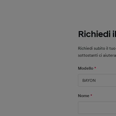
Richiedi i
Richiedi subito il t
sottostanti ci aiuter
Modello
*
Mandatory
BAYON
Nome
*
Mandatory F