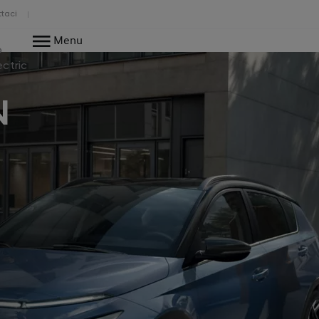
taci
Menu
o
ectric
N