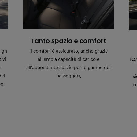
Tanto spazio e comfort
sign
Il comfort è assicurato, anche grazie
ivi.
all’ampia capacità di carico e
BA
e
all'abbondante spazio per le gambe dei
del
passeggeri.
si
so.
c