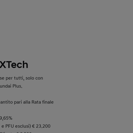
XTech
e per tutti, solo con
undai Plus.
ntito pari alla Rata finale
9,65%
T e PFU esclusi) € 23.200