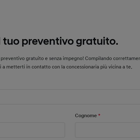
l tuo preventivo gratuito.
uo preventivo gratuito e senza impegno! Compilando correttame
ai a metterti in contatto con la concessionaria più vicina a te.
 Field
ield
Cognome
*
Mandatory Field