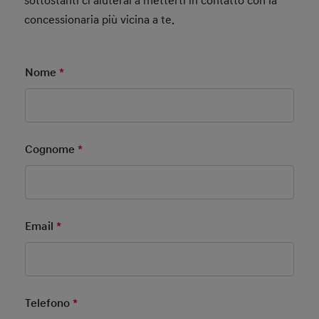
sottostanti ci aiuterai a metterti in contatto con la
concessionaria più vicina a te.
Nome
*
Mandatory Field
Cognome
*
Mandatory Field
Email
*
Mandatory Field
Telefono
*
Mandatory Field