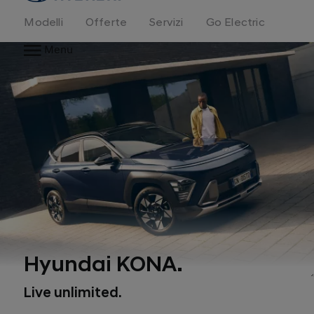
Modelli
Offerte
Servizi
Go Electric
Menu
Hyundai KONA.
Live unlimited.