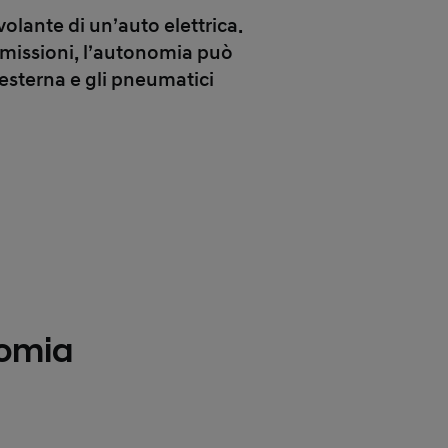
olante di un’auto elettrica.
emissioni, l’autonomia può
 esterna e gli pneumatici
nomia