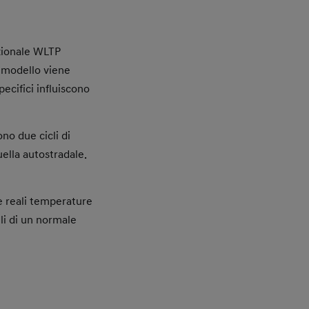
e le decelerazioni
le recuperare
etto a un’auto più
zionale WLTP
colo. Ad esempio, su
 modello viene
rare, con un maggiore
ecifici influiscono
cità.
ono due cicli di
uella autostradale.
nergetico è maggiore.
le reali temperature
lli di un normale