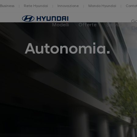
Business
Rete Hyundai
Innovazione
Mondo Hyundai
Contat
Home
G
Modelli
Offerte
Servizi
El
Autonomia.