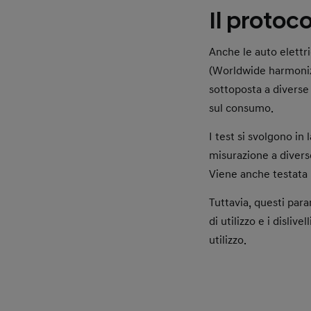
Un uso efficace della
Il protoc
Peso del veicolo:
parte dell’energia vie
Anche i dislivelli str
energia grazie alle fr
Infatti, un’auto più 
Anche le auto elett
leggera.
Infine, anche il fondo
(Worldwide harmonize
sterrato la superfici
dispendio energetico.
sottoposta a diverse 
Aerodinamica:
sul consumo.
Le auto dotate di un 
I test si svolgono in
Velocità di marcia:
misurazione a divers
Più aumenta la veloci
Viene anche testata 
Tipo di pneumatici:
Tuttavia, questi para
Pneumatici ad alta re
di utilizzo e i disliv
utilizzo.