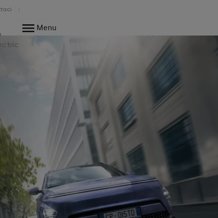
taci
Menu
o
ectric