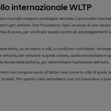
 frenata rigenerativa può contribuire ad aumentare l’autonomia, perché durant
ollo internazionale WLTP
ne recuperata e restituita alla batteria.
adali possono impattare. In salita si consuma di più, mentre in discesa è possibi
enate rigenerative.
pesante consuma più energia per muoversi e quindi ha un’autonomia minore risp
riche Hyundai vengono omologate secondo il protocollo interna
 stradale (come su sterrato, autostrada o in città) influenza l’autonomia del vei
d Light vehicles Test Procedure). Ogni versione di uno stesso
e irregolare del percorso aumenta la resistenza che gli penumatici devono supe
fasi di prova, per verificare quanto anche gli equipaggiamenti sp
profilo aerodinamico ottimizzato (come IONIQ 6) consumano meno alle alte velo
 laboratorio, su un banco a rulli, a condizioni controllate. Avveng
e velocità, per simulare la guida urbana, quella extraurbana e q
tà, più cresce la resistenza aerodinamica: di conseguenza, anche il consumo e
la durata della batteria, per determinare l’autonomia dell’auto.
metri non tengono conto di fattori reali come lo stile di guida, 
sistenza al rotolamento possono influire sull’aumento dei consumi.
elli stradali. Per questo i dati potrebbero non corrispondere a que