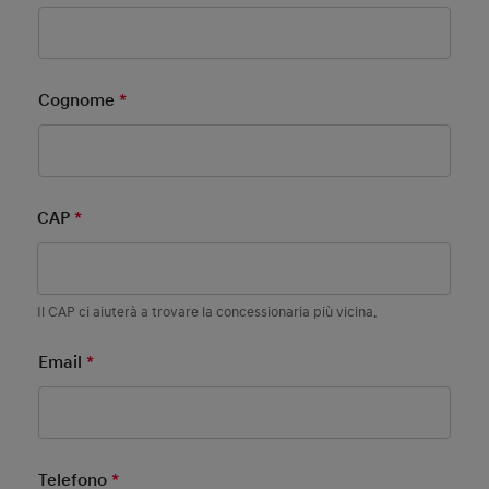
Cognome
*
Mandatory Field
CAP
*
Mandatory Field
Il CAP ci aiuterà a trovare la concessionaria più vicina.
Email
*
Mandatory Field
Telefono
*
Mandatory Field