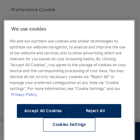
Preferenze Cookie
We use cookies
We and our partners use cookies and similar technologies to
optimize our website navigation, to analyze and improve the use
of our website and services and to show advertising which are
relevant for you based on your browsing habits. By clicking
"Accept All Cookies", you agree to the storage of cookies on your
device and the corresponding processing of your data. You may
decline all not strictly necessary cookies via "Reject All" or
manage your preferred configuration at any time via "Cookie
settings". For more information, see "Cookie Settings" and our
Privacy Policy.
Accept All Cookies
Reject All
Abbiamo impiegato la massima cura per garantire la
Cookies Settings
A partire da
precisione dei contenuti del nostro sito. Le
Continua
47.450,00 €
illustrazioni e le descrizioni riportate su questo sito si