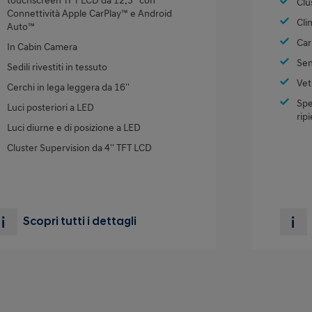
touchscreen TFT LCD da 12.3” con
Clu
Connettività Apple CarPlay™ e Android
Cli
Auto™
Car
In Cabin Camera
Sen
Sedili rivestiti in tessuto
Vet
Cerchi in lega leggera da 16''
Spe
Luci posteriori a LED
rip
Luci diurne e di posizione a LED
Cluster Supervision da 4'' TFT LCD
Scopri tutti i dettagli