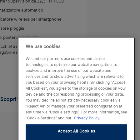
ster Supervision da 12.3'' TFT LCD
matizzatore automatico
icatore wireless per smartphone
sore pioggia
ri posteriori oscurati
We use cookies
cchietti retrovisori regolabili,
iegabili e riscaldabili elettricamente
We and our partners use cookies and similar
technologies to optimize our website navigation, to
analyze and improve the use of our website and
services and to show advertising which are relevant for
you based on your browsing habits. By clicking "Accept
All Cookies", you agree to the storage of cookies on your
device and the corresponding processing of your data.
Scopri tutti i dettagli
You may decline all not strictly necessary cookies via
"Reject All" or manage your preferred configuration at
any time via "Cookie settings". For more information, see
"Cookie Settings" and our
Privacy Policy.
Accept All Cookies