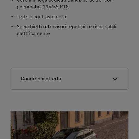
Cerchi in lega dedicati Dark Line da 16" con
pneumatici 195/55 R16
Tetto a contrasto nero
Specchietti retrovisori regolabili e riscaldabili
elettricamente
Condizioni offerta
Offerta valida dal 01/07/2026 al 30/09/2026.
Offerta valida solo presso i concessionari Hyundai
aderenti.
Offerta riferita a
Hyundai i20 MY26 Connectline 1.0
T-GDI 90 CV MT.