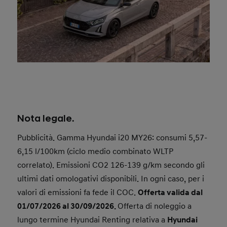
L’offerta Noleggio Hyundai Renting Business si
applica solo con noleggio a 48 Mesi e fino a 40.000
km, con anticipo di € 4.100 iva esclusa.
Nota legale.
Pubblicità. Gamma Hyundai i20 MY26: consumi 5,57-
6,15 l/100km (ciclo medio combinato WLTP
correlato). Emissioni CO2 126-139 g/km secondo gli
ultimi dati omologativi disponibili. In ogni caso, per i
valori di emissioni fa fede il COC.
Offerta valida dal
01/07/2026 al 30/09/2026.
Offerta di noleggio a
lungo termine Hyundai Renting relativa a
Hyundai