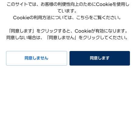
このサイトでは、お客様の利便性向上のためにCookieを使用し
ています。
Cookieの利用方法については、こちらをご覧ください。
「同意します」をクリックすると、Cookieが有効になります。
同意しない場合は、「同意しません」をクリックしてください。
プライバシーポリシー
利用規約
サイトマップ
特定商取引法に基づく表記
お知らせ
よくある質問
同意しません
同意します
リコール情報
お問い合わせ
試乗予約
イベント
早期納車
見積もり
相談
Hyundai Worldwide
会社概要
サステナビリティレポート
オープンソースライセンス
COPYRIGHT ⓒ Hyundai Mobility Japan Co., Ltd. ALL RIGHTS
RESERVED.