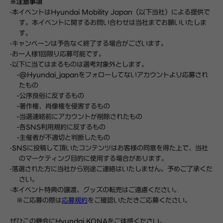
※注意事項
·
本イベントは
Hyundai Mobility Japan
（
以下当社
）
による提供で
す。
本イベントに関するお問い合わせは
当社
までお願いいたしま
す
。
·
キャンペーンは予告なく終了する場合がございます。
·
お一人様
1
回限り応募可能です。
·
以下に当て
はまるもの
は
選考対象外とします。
-
@Hyundai_japan
をフォローしてないアカウントより応募され
たもの
-
公序良俗に反するもの
-
著作権、肖像権を侵害するもの
-
当選連絡前にアカウントが削除されたもの
-
各
SNS
利用規約に反するもの
-
主催者が不適切と判断したもの
·
SNS
に投稿して頂いたコンテンツはお客
様
の同意を得た上で、
当
社
のマ
ー
ケティング目的に使用する場合があります。
·
落選された方に
当
社から
別途ご連絡
は
いたしません。予めご了承くだ
さい。
·
本イベント特典の
譲渡
、グッズの
転売
はご遠慮ください。
※ご応募の際は
応募規約
をご確認いただきご応募ください。
ぜひこの機会にHyundai KONAをご体感ください。