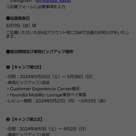
Instagram
：
@hyundai_japan
③応募フォームに必要事項を入力
■当選発表日
5月17日（金）頃
ご応募いただいたSNSアカウント宛にDMで当選のお知らせをいたし
ます。
■宿泊期間及び車両ピックアップ場所
❶
【
キャンプ第1
次
】
-日程：2024年5月25日（土）～ 5月26日（日）
-車両ピックアップ
/
返却
・Customer Experience Center横浜
・Hyundai Mobility Lounge
東京
ベイ
東雲
-レビュー期間：2024年5月27日（月）～5月31日（金）
❷
【
キャンプ第2
次
】
-日程：2024年6月1日（土）～ 6月2日（日）
-車両ピックアップ
/
返却