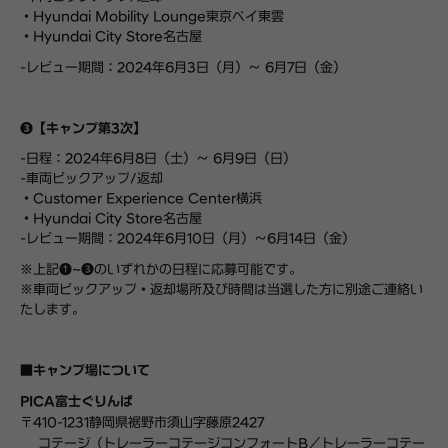
・Hyundai Mobility Lounge
東京
ベイ
東雲
・Hyundai City Store
名古屋
-レビュー期間：2024年6月3日（月）～ 6月7日（金）
❸
【
キャンプ第3
次
】
-日程：2024年6月8日（土）～ 6月9日（日）
-車両ピックアップ
/
返却
・Customer Experience Center横浜
・Hyundai City Store
名古屋
-レビュー期間：2024年6月10日（月）～6月14日（金）
※
上記❶
~❸
のいずれかの
日程に
応募可能です。
※
車両ピックアップ・返却場所及び時間は当選した方に別途ご連絡い
たします。
■キャンプ場
について
PICA
富士ぐりんぱ
〒
410-1231
静岡県裾野市須山字藤原
2427
コテージ（トレーラーコテージコンフォート
B
／トレーラーコテー