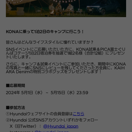
KONAに乗って1泊2日のキャンプに行こう！
皆さんはどんなライフスタイルに憧れていますか？
SNS
イベントに
ご
応
募
いただいた方に
、KONA試乗＆PICA富士ぐり
んぱコテージ1泊2日宿泊券を抽選で1組2名様（合計12組）にプレゼン
トいたします。
さらに
、
キャンプ
＆
試
乗
イベント
にご
参
加いただき、期間中に
KONA
の
写真
と一緒に
SNS
にレビューを
残
してくださった
方
全員に、
KAIH
ARA Denim
の特別コラボグッズ
を
プレゼント
します
！
■応募期間
2024
年
5
月
1
日（水）
~ 5
月
15
日（
水
）
23:59
■参
加方法
①Hyundaiウェブサイトの会員登録は
こちら
②Hyundai 公式SNSアカウントいずれかをフォロー
X
（旧
Twitter
）：
@Hyundai_japan