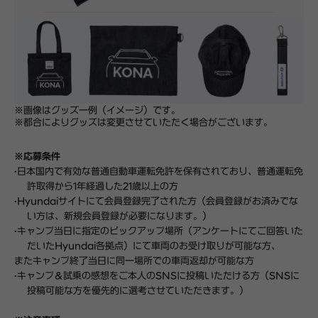
※画像はグッズ
一例（イメージ）です。
※都合によりグッズは変更させていただく場合がございます。
※応募
条件
·
日本
国内
で有効な普通自動車運
転
免許を保有されており、普通運
転
免
許取得から
1
年
経
過した
21
歳
以上の
方
·
Hyundai
サイトにて
会
員登
録
完了された方
（
会
員登
録
がお
済
みでな
い方は、新規
会
員登
録
が必要になります。
）
·
キャンプ
当日
に指定の
ピックアップ
場所
（
アンケートにてご回答いた
だいた
Hyundai
各拠点
）
にて車
両
のお受け取りが可能な方、
またキャンプ終了当日に同
一
場所での車
両
返却が可能な方
·
キャンプ
＆
試乗の感想
をご本人の
SNS
に投稿いただける方
（
SNS
に
投稿可能な方を優先的に選考させていただきます。
）