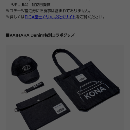
ジ
FUJI4
）
1泊2日提供
※
コテージ宿泊券にお食事は含まれておりません。
※詳しくは
PICA
富士ぐりんぱ公式サイト
をご覧ください。
■
KAIHARA Denim
特別コラボグッズ