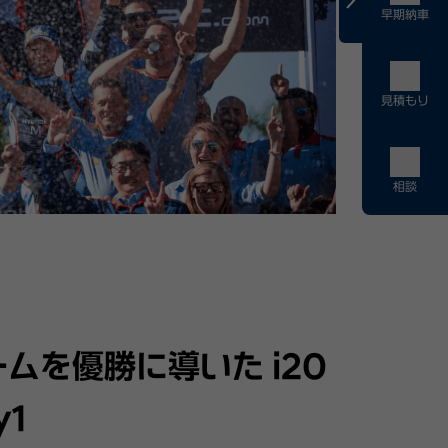
早期納車
見積もり
相談
ームを優勝に導いた i20
y1