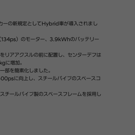
カーの新規定としてHybrid車が導入されまし
kW（134ps）のモーター、3.9kWhのバッテリー
をリアアクスルの前に配置し、センターデフは
kgに増加。
一部を簡素化しました。
500psに向上し、スチールパイプのスペースコ
スチールパイプ製のスペースフレームを採用し