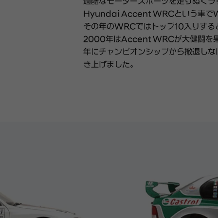
過酷なモータースポーツを走りぬくラ
Hyundai Accent WRCという車
その年のWRCではトップ10入りす
2000年はAccent WRCが大健
年にチャンピオンシップから撤退しな
き上げました。