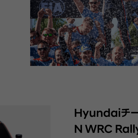
Hyundaiチ
N WRC Rall