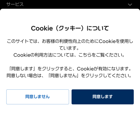
サービス
Hyundaiについて
Cookie（クッキー）について
このサイトでは、お客様の利便性向上のためにCookieを使用し
ています。
Cookieの利用方法については、こちらをご覧ください。
「同意します」をクリックすると、Cookieが有効になります。
同意しない場合は、「同意しません」をクリックしてください。
プライバシーポリシー
利用規約
サイトマップ
特定商取引法に基づく表記
お知らせ
よくある質問
同意しません
同意します
リコール情報
お問い合わせ
試乗予約
イベント
早期納車
見積もり
相談
Hyundai Worldwide
会社概要
サステナビリティレポート
オープンソースライセンス