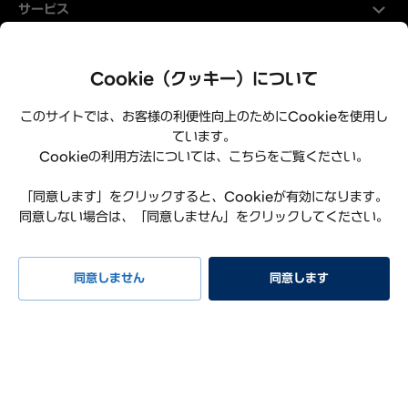
サービス
Hyundaiについて
Cookie（クッキー）について
このサイトでは、お客様の利便性向上のためにCookieを使用し
ています。
Cookieの利用方法については、こちらをご覧ください。
「同意します」をクリックすると、Cookieが有効になります。
同意しない場合は、「同意しません」をクリックしてください。
プライバシーポリシー
利用規約
サイトマップ
特定商取引法に基づく表記
お知らせ
よくある質問
同意しません
同意します
リコール情報
お問い合わせ
試乗予約
イベント
早期納車
見積もり
相談
Hyundai Worldwide
会社概要
サステナビリティレポート
オープンソースライセンス