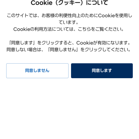
Cookie（クッキー）について
このサイトでは、お客様の利便性向上のためにCookieを使用し
ています。
Cookieの利用方法については、こちらをご覧ください。
「同意します」をクリックすると、Cookieが有効になります。
同意しない場合は、「同意しません」をクリックしてください。
プライバシーポリシー
利用規約
サイトマップ
特定商取引法に基づく表記
お知らせ
よくある質問
同意しません
同意します
リコール情報
お問い合わせ
試乗予約
イベント
早期納車
見積もり
相談
Hyundai Worldwide
会社概要
サステナビリティレポート
オープンソースライセンス
COPYRIGHT ⓒ Hyundai Mobility Japan Co., Ltd. ALL RIGHTS
RESERVED.