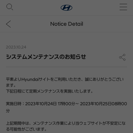
Notice Detail
2023.10.24
システムメンテナンスのお知らせ
平素より
Hyundai
サイトをご利用いただき、誠にありがとうござい
ます。
下記日程にて定期メンテナンスを実施いたします。
実施日時：
2023
年
10
月
24
日
17
時
00
分～
2023
年
10
月
25
日
08
時
00
分
上記期間中は、メンテナンス作業により当ウェブサイトが不安定にな
る可能性がございます。