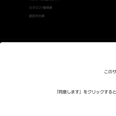
カタログ/価格表
認定中古車
プライバシーポリシー
利用規約
サイトマップ
特定商
このサ
お知らせ
よくある質問
リコール情報
お問い合わせ
会社概要
サステナビリティレポート
オープンソースライセン
「同意します」をクリックすると