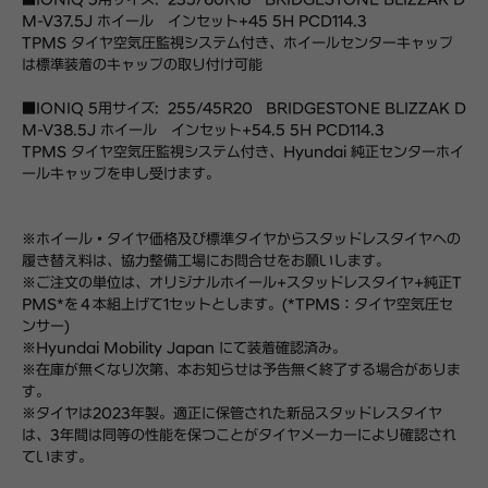
■IONIQ 5用サイズ: 235/60R18 BRIDGESTONE BLIZZAK D
M-V37.5J ホイール インセット+45 5H PCD114.3
TPMS タイヤ空気圧監視システム付き、ホイールセンターキャップ
は標準装着のキャップの取り付け可能
■IONIQ 5用サイズ: 255/45R20 BRIDGESTONE BLIZZAK D
M-V38.5J ホイール インセット+54.5 5H PCD114.3
TPMS タイヤ空気圧監視システム付き、Hyundai 純正センターホイ
ールキャップを申し受けます。
※ホイール・タイヤ価格及び標準タイヤからスタッドレスタイヤへの
履き替え料は、協力整備工場にお問合せをお願いします。
※ご注文の単位は、オリジナルホイール+スタッドレスタイヤ+純正T
PMS*を４本組上げて1セットとします。(*TPMS：タイヤ空気圧セ
ンサー)
※Hyundai Mobility Japan にて装着確認済み。
※在庫が無くなり次第、本お知らせは予告無く終了する場合がありま
す。
※タイヤは2023年製。適正に保管された新品スタッドレスタイヤ
は、3年間は同等の性能を保つことがタイヤメーカーにより確認され
ています。