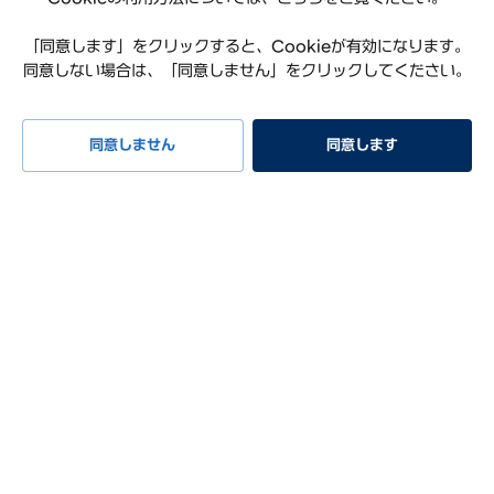
「同意します」をクリックすると、Cookieが有効になります。
同意しない場合は、「同意しません」をクリックしてください。
プライバシーポリシー
利用規約
サイトマップ
特定商取引法に基づく表記
お知らせ
よくある質問
同意しません
同意します
リコール情報
お問い合わせ
試乗予約
イベント
早期納車
見積もり
相談
Hyundai Worldwide
会社概要
サステナビリティレポート
オープンソースライセンス
COPYRIGHT ⓒ Hyundai Mobility Japan Co., Ltd. ALL RIGHTS
RESERVED.