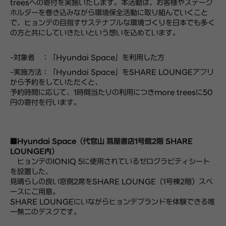
treesへの寄付を実施いたします。本活動は、お客様やステーク
ホルダーを巻き込みながら環境保全活動に取り組んでいくこと
で、ヒョンデの目指すサステナブルな環境づくりを日本でも多く
の方と共にしていきたいという想いを込めています。
-対象者 ：「Hyundai Space」を利用した方
-実施方法：「Hyundai Space」をSHARE LOUNGEアプリ
から予約をしていただくと、
予約時間に応じて、1時間当たりの利用につきmore treesに50
円の寄付を行います。
■Hyundai Space（代官山 蔦屋書店1号館2階 SHARE
LOUNGE内）
ヒョンデのIONIQ 5に使用されているゼログラビティシート
を設置した、
見晴らしの良い窓側2席をSHARE LOUNGE（1号棟2階）スペ
ースにご用意。
SHARE LOUNGEにいながらヒョンデブランドを体験できる唯
一無二のデスクです。