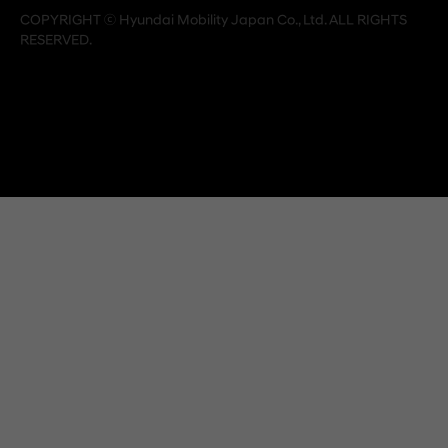
COPYRIGHT ⓒ Hyundai Mobility Japan Co., Ltd. ALL RIGHTS
RESERVED.