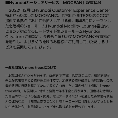
■Hyundaiカーシェアサービス「MOCEAN」設置状況
2022年12月にHyundai Customer Experience Center
横浜から始まったMOCEANは、代官山T-SITEを始めCCCが
提供する拠点においても拡大している他、昨年5月にオープンし
た北陸初のショールームHyundai Mobility Lounge富山や、
ヒョンデ初となるロードサイド型ショールームHyundai
Citystore 沖縄など、今後も全国各地でMOCEANの設置拠点
を増やし、より多くの地域のお客様にご利用していただけるサー
ビスを展開してまいります。
一般社団法人 more treesについて
一般社団法人more treesは、音楽家 坂本龍一氏が立ち上げ、建築家 隈研
吾氏が代表を務める森林保全団体です。加速する森林破壊と地球温暖化の危
機的状況に行動を起こすために設立されました。国内外24か所に「more
treesの森」を展開し、地域と協働で森林保全を行うほか、国産材を活用し
た商品やサービスの企画・開発、セミナーやイベントを通じた森の情報や魅
力の発信など、「都市と森をつなぐ」をキーワードに「森と人がずっととも
に生きる社会」を目指し、さまざまな取り組みを行っています。