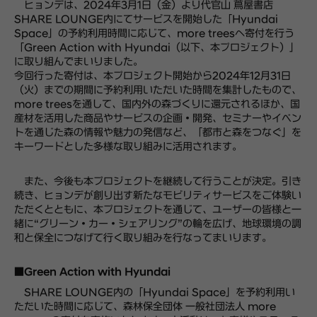
ヒョンデは、2024年3月1日（金）より代官山 蔦屋書店
SHARE LOUNGE内にてサービスを開始した「Hyundai
Space」の予約利用時間に応じて、more treesへ寄付を行う
「Green Action with Hyundai（以下、本プロジェクト）」
に取り組んでまいりました。
今回行った寄付は、本プロジェクト開始から2024年12月31日
（火）までの期間に予約利用いただいた時間を集計したもので、
more treesを通して、国内外の森づくりに還元されるほか、国
産材を活用した商品やサービスの企画・開発、セミナーやイベン
トを通じた森の情報や魅力の発信など、「都市と森をつなぐ」を
キーワードとした多様な取り組みに活用されます。
また、今後も本プロジェクトを継続して行うことが決定。引き
続き、ヒョンデが創り出す新たなモビリティサービスをご体験い
ただくとともに、本プロジェクトを通じて、ユーザーの皆様と一
緒に“グリーン・カー・シェアリング”の輪を広げ、地球環境の調
和と保全につなげて行く取り組みを行なってまいります。
■Green Action with Hyundai
SHARE LOUNGE内の「Hyundai Space」を予約利用い
ただいた時間に応じて、森林保全団体 一般社団法人 more