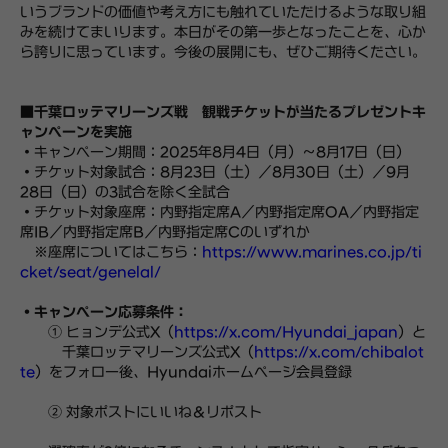
いうブランドの価値や考え方にも触れていただけるような取り組
みを続けてまいります。本日がその第一歩となったことを、心か
ら誇りに思っています。今後の展開にも、ぜひご期待ください。
■千葉ロッテマリーンズ戦 観戦チケットが当たるプレゼントキ
ャンペーンを実施
・キャンペーン期間：2025年8月4日（月）～8月17日（日）
・チケット対象試合：8月23日（土）／8月30日（土）／9月
28日（日）の3試合を除く全試合
・チケット対象座席：内野指定席A／内野指定席OA／内野指定
席IB／内野指定席B／内野指定席Cのいずれか
※座席についてはこちら：
https://www.marines.co.jp/ti
cket/seat/genelal/
・キャンペーン応募条件：
① ヒョンデ公式X（
https://x.com/Hyundai_japan
）と
千葉ロッテマリーンズ公式X（
https://x.com/chibalot
te
）をフォロー後、Hyundaiホームページ会員登録
② 対象ポストにいいね＆リポスト