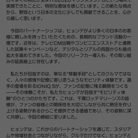
日々多くの熱狂が生まれるZOZOマリンスタジアムという場所で
実現できたことに、特別な意味を感じています。この新たな視点
から、野球という日本の文化に少しでも貢献できることを、心か
ら嬉しく思います。
今回のパートナーシップは、ヒョンデがより多くの日本のお客
様に親しみを持っていただくための、長期的なブランド活動の一
環です。近年は、テレビCM出稿やコンビニエンスストアと連携
した試乗キャンペーンなど、デジタルとリアルの両面からも接点
拡大を進めてきました。今回のリリーフカー導入も、その取り組
みの延長線上に存在します。
私たちが目指すのは、単なる”移動手段”としてのクルマではな
く、人々の感情や記憶に寄り添うようなモビリティ体験です。選
手の登場を彩るIONIQ 5が、ファンの記憶に残る瞬間をつくる
——その体験こそが、私たちヒョンデが目指す“モビリティ体
験”のひとつのかたちです。これは、千葉ロッテマリーンズの皆
様が、ファンの皆様との関係性を大切にしながら共に熱狂を作り
上げる姿勢があるからこそ提供できる価値であり、その姿勢に深
く共感し、今回の締結に至りました。
ヒョンデは、これからのパートナーシップを通じて、スタジア
ムや地域社会とつながりながら、クルマだけでなく、ヒョンデと