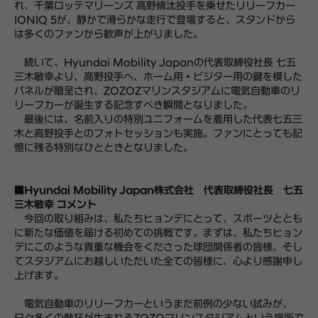
れ、千葉ロッテマリーンズ 高野脩汰投手を乗せたリリーフカー
IONIQ 5が、静かで滑らかな走行で登場すると、スタンドから
は多くのファンから歓声が上がりました。
続いて、Hyundai Mobility Japanの代表取締役社長 七五
三木敏幸より、高野投手へ、ホーム用・ビジター用の鍵を模した
パネルが贈呈され、ZOZOZマリンスタジアムに電気自動車のリ
リーフカーが誕生する記念すべき瞬間となりました。
最後には、名前入りの特別ユニフォームを着用した代表七五三
木と高野投手とのフォトセッションも実施。ファンにとっても記
憶に残る特別なひとときとなりました。
■Hyundai Mobility Japan株式会社 代表取締役社長 七五
三木敏幸 コメント
今回の取り組みは、私たちヒョンデにとって、スポーツととも
に新たな価値を届ける初めての挑戦です。まずは、私たちヒョン
デにこのような貴重な機会をくださった球団関係者の皆様、そし
てスタジアムにお越しいただいた全ての皆様に、心より感謝申し
上げます。
電気自動車のリリーフカーというまだ前例の少ない試みが、