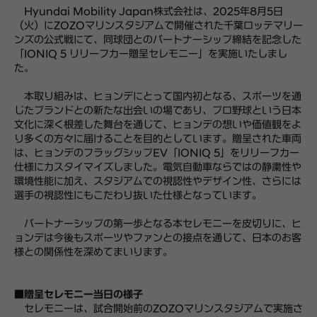
Hyundai Mobility Japan株式会社は、2025年8月5日
（火）にZOZOマリンスタジアムで開催された千葉ロッテマリー
ンズの公式戦にて、同球団とのパートナーシップ締結を記念した
「IONIQ 5 リリーフカー贈呈セレモニー」を実施いたしまし
た。
本取り組みは、ヒョンデにとって国内初となる、スポーツを通
じたブランドとの新たな出会いの場であり、プロ野球という日本
文化に深く根差した舞台を通じて、ヒョンデの想いや価値観をよ
り多くの方々に届けることを目的としています。贈呈された車両
は、ヒョンデのフラッグシップEV「IONIQ 5」をリリーフカー
仕様にカスタイマイズしました。電気自動車ならではの静粛性や
環境性能に加え、スタジアムでの視認性やデザイン性、さらには
選手の視認性にもこだわり抜いた仕様となっています。
パートナーシップの第一歩となる本セレモニーを皮切りに、ヒ
ョンデは今後もスポーツやファンとの接点を通じて、日本のお客
様との関係性を深めてまいります。
■贈呈セレモニー当日の様子
セレモニーは、試合開始前のZOZOマリンスタジアムで実施さ