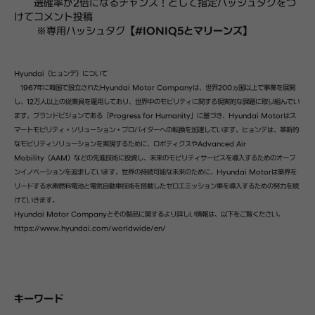
選確率が2倍になるチャンス！として指定ハッシュタグをつ
けてコメント投稿
※専用ハッシュタグ
【#IONIQ5とマリーンズ】
Hyundai（ヒョンデ）について
1967年に韓国で設立されたHyundai Motor Companyは、世界200ヵ国以上で事業を展開
し、12万人以上の従業員を雇用しており、世界中のモビリティに関する現実的な課題に取り組んでい
ます。ブランドビジョンである「Progress for Humanity」に基づき、Hyundai Motorはス
マートモビリティ・ソリューション・プロバイダーへの転換を加速しています。ヒョンデは、革新的
なモビリティソリューションを実現するために、ロボティクスやAdvanced Air
Mobility（AAM）などの先進技術に投資し、未来のモビリティサービスを導入するためのオープ
ンイノベーションを追求しています。世界の持続可能な未来のために、Hyundai Motorは業界を
リードする水素燃料電池と電気自動車技術を搭載したゼロエミッション車を導入するための努力を続
けていきます。
Hyundai Motor Companyとその製品に関するより詳しい情報は、以下をご覧ください。
https://www.hyundai.com/worldwide/en/
キーワード