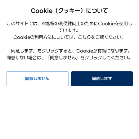
Hyundaiについて
Cookie（クッキー）について
このサイトでは、お客様の利便性向上のためにCookieを使用し
ています。
Cookieの利用方法については、こちらをご覧ください。
「同意します」をクリックすると、Cookieが有効になります。
同意しない場合は、「同意しません」をクリックしてください。
プライバシーポリシー
利用規約
サイトマップ
特定商取引法に基づく表記
お知らせ
よくある質問
同意しません
同意します
リコール情報
お問い合わせ
試乗予約
イベント
早期納車
見積もり
相談
Hyundai Worldwide
会社概要
サステナビリティレポート
オープンソースライセンス
COPYRIGHT ⓒ Hyundai Mobility Japan Co., Ltd. ALL RIGHTS
RESERVED.