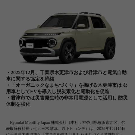
・
2025
年
12
月、千葉県木更津市および君津市と電気自動
車に関する協定を締結
・「
オーガニックなまちづくり」を掲げる
木更津市は 公
用車として
EV
を導入し
脱炭素化と電動化を促進
・君津市では
災害発生時の非常用電源として活用し 防災
体制を強化
Hyundai Mobility Japan
株式会社（本社：神奈川県横浜市西区、代
表取締役社長：七五三木 敏幸、以下ヒョンデ）は、
2025
年
12
月
15
日
に千葉県木更津市
と「電気自動車を活用したまちづくり連携協定」