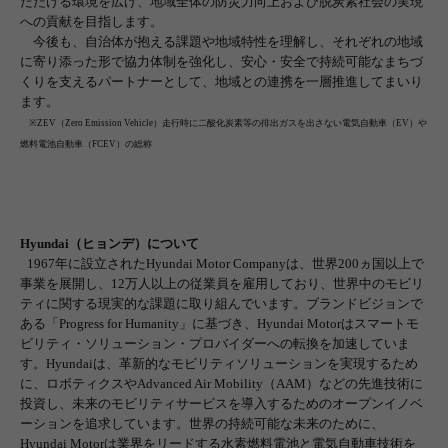
ただける環境を広げ、地域全体の防災力向上および脱炭素社会の実現
への貢献を目指します。
今後も、自治体が抱える課題や地域特性を理解し、それぞれの地域
に寄り添った形で協力体制を強化し、安心・安全で持続可能なまちづ
くりを支えるパートナーとして、地域との連携を一層推進してまいり
ます。
※
ZEV
（
Zero Emission Vehicle
）走行時に⼆酸化炭素等の排出ガスを出さない電気自動車（
EV
）や
燃料電池自動車（
FCEV
）の総称
Hyundai
（ヒョンデ）について
1967
年に設立された
Hyundai Motor Company
は、世界
200
ヵ国以上で
事業を展開し、
12
万人以上の従業員を雇用しており、世界中のモビリ
ティに関する現実的な課題に取り組んでいます。ブランドビジョンで
ある「
Progress for Humanity
」に基づき、
Hyundai Motor
はスマートモ
ビリティ・ソリューション・プロバイダーへの転換を加速していま
す。
Hyundai
は、革新的なモビリティソリューションを実現するため
に、ロボティクスや
Advanced Air Mobility
（
AAM
）などの先進技術に
投資し、未来のモビリティサービスを導入するためのオープンイノベ
ーションを追求しています。世界の持続可能な未来のために、
Hyundai Motor
は業界をリードする水素燃料電池と電気自動車技術を