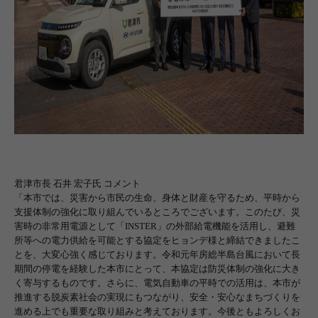
君津市長 石井 宏子氏 コメント
「本市では、災害から市民の生命、身体と財産を守るため、平時から
支援体制の強化に取り組んでいるところでございます。このたび、災
害時の非常用電源として「
INSTER
」の外部給電機能を活用し、避難
所等への電力供給を可能とする協定をヒョンデ様と締結できましたこ
とを、大変心強く感じております。令和元年房総半島台風において長
期間の停電を経験した本市にとって、本協定は防災体制の強化に大き
く寄与するものです。さらに、電気自動車の平時での活用は、本市が
推進する脱炭素社会の実現にもつながり、安全・安心なまちづくりを
進める上でも重要な取り組みと考えております。今後ともよろしくお