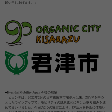
願い申し上げます。」
■
Hyundai Mobility Japan
今後の展望
ヒョンデは、
2022
年
2
月の日本乗用車市場参入以来、
ZEV※
を中心
としたラインアップで、モビリティの脱炭素化に向けた取り組みを進
めてまいりました。今回の
2
つの協定により、
EV
活用を身近に体験い