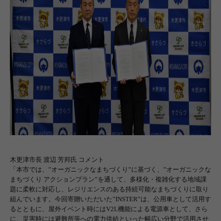
木更津市長 渡辺 芳邦氏 コメント
「本市では、
”
オーガニックなまちづくり
”
に基づく、
”
オーガニックな
まちづくり アクションプラン
”
を通して、多様化・複雑化する地域課
題に柔軟に対応し、レジリエンスのある持続可能なまちづくりに取り
組んでいます。今回寄贈いただいた
”INSTER”
は、公用車として活用す
るとともに、屋外イベント時には
V2L
機能による電源車として、さら
に、災害時には避難所等への電力供給といった幅広い分野で活用させ