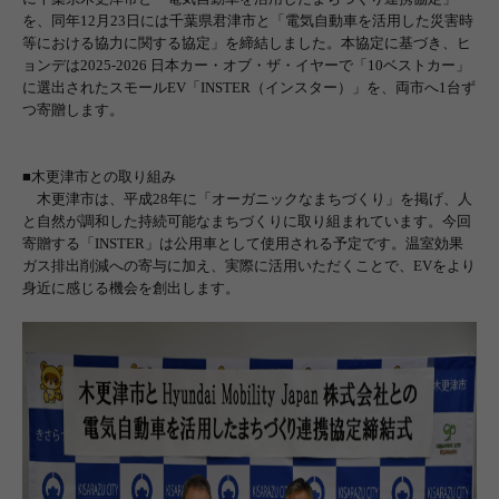
を、同年
12
月
23
日には千葉県君津市と「電気自動車を活用した災害時
等における協力に関する協定」を締結しました。本協定に基づき、ヒ
ョンデは
2025-2026
日本カー・オブ・ザ・イヤーで「
10
ベストカー」
に選出されたスモール
EV
「
INSTER
（インスター）」を、両市へ
1
台ず
つ寄贈します。
■木更津市との取り組み
木更津市
は、
平成
28
年に
「オーガニックなまちづくり」を掲げ、人
と自然が調和した持続可能なまちづくりに取り組まれています。今回
寄贈する「
INSTER
」は公用車として使用される予定です。温室効果
ガス排出削減への寄与に加え、実際に活用いただくことで、
EV
をより
身近に感じる機会を創出します。