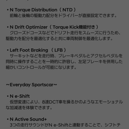
・N Torque Distribution（ NTD ）
前輪と後輪の駆動力配分をドライバーが直接設定できます。
・N Drift Optimizer（ Torque Kick機能付き ）
クローズドコースなどでドリフト走行をスムーズに行うため、
駆動力を配分を最適化すると共に車両制御を最適化します。
・Left Foot Braking （ LFB ）
サーキットなどを走行時、ブレーキペダルとアクセルペダルを
同時に操作することを一時的に許容し、左足ブレーキを併用した
細かいコントロールが可能になります。
～Everyday Sportscar～
・N e-Shift
仮想変速により、8速DCT車を操るかのようなエモーショナル
な加減速を体験できます。
・N Active Sound+
3つの走行サウンドがN e-Shiftと連動することで、シフトチ