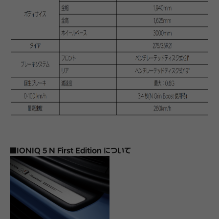
■IONIQ 5 N First Edition について