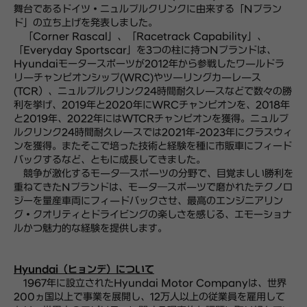
舞台であるドイツ・ニュルブルクリンクに由来する「Nブラン
ド」の立ち上げを発表しました。
「Corner Rascal」、「Racetrack Capability」、
「Everyday Sportscar」を3つの柱に持つNブランドは、
Hyundaiモータースポーツが2012年から参戦したワ—ルドラ
リ—チャンピオンシップ(WRC)やツ—リングカ—レ—ス
(TCR）、ニュルブルクリンク24時間耐久レ—スなどで数々の勝
利を挙げ、2019年と2020年にWRCチャンピオンを、2018年
と2019年、2022年にはWTCRチャンピオンを獲得。ニュルブ
ルクリンク24時間耐久レ—スでは2021年-2023年にクラスウィ
ンを獲得。またそこで培った技術と経験を種に市販車にフィード
バックするなど、ともに成長してきました。
競争が激化するモ—タ―スポ—ツの分野で、目覚ましい勝利を
重ねてきたNブランドは、モ—タ―スポ—ツで磨かれたテクノロ
ジーを量産車両にフィ—ドバックさせ、最高のエンジニアリン
グ・クオリティとドライビングの楽しさを感じる、エモーショナ
ルかつ魅力的な経験を提供します。
Hyundai（ヒョンデ）について
1967年に設立されたHyundai Motor Companyは、世界
200ヵ国以上で事業を展開し、12万人以上の従業員を雇用して