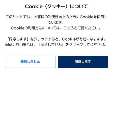
Cookie（クッキー）について
このサイトでは、お客様の利便性向上のためにCookieを使用し
ています。
Cookieの利用方法については、こちらをご覧ください。
「同意します」をクリックすると、Cookieが有効になります。
同意しない場合は、「同意しません」をクリックしてください。
プライバシーポリシー
利用規約
サイトマップ
特定商取引法に基づく表記
お知らせ
よくある質問
同意しません
同意します
リコール情報
お問い合わせ
試乗予約
イベント
早期納車
見積もり
相談
Hyundai Worldwide
会社概要
サステナビリティレポート
オープンソースライセンス
COPYRIGHT ⓒ Hyundai Mobility Japan Co., Ltd. ALL RIGHTS
RESERVED.