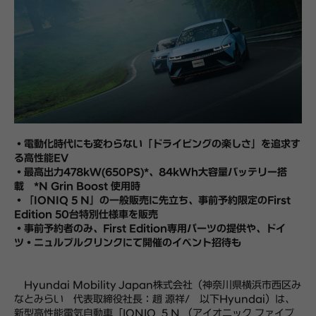
・電動化時代にも変わらない「ドライビングの楽しさ」を追求す
る高性能EV
・最高出力478kW(650PS)*、84kWh大容量バッテリー搭
載
*N Grin Boost 使用時
・「IONIQ 5 N」の一般販売に先立ち、事前予約限定のFirst
Edition 50台特別仕様車を販売
・事前予約者のみ、First Edition専用パーツの提供や、ドイ
ツ・ニュルブルクリンクにて開催のイベント招待も
Hyundai Mobility Japan株式会社（神奈川県横浜市西区み
なとみらい 代表取締役社長：趙 源祥/ 以下Hyundai）は、
新型高性能電気自動車「IONIQ 5 N （アイオニック ファイブ