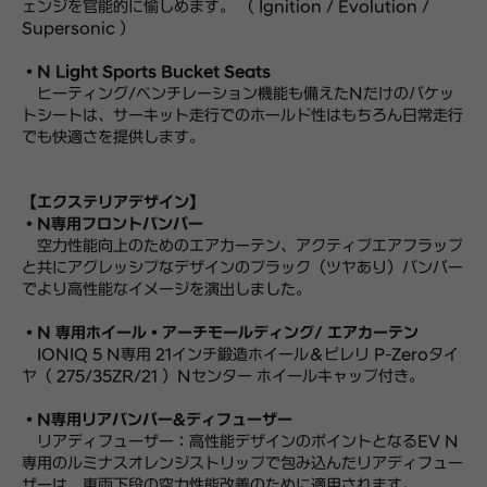
ェンジを官能的に愉しめます。 （ Ignition / Evolution /
Supersonic ）
・N Light Sports Bucket Seats
ヒーティング/ベンチレーション機能も備えたNだけのバケッ
トシートは、サーキット走行でのホールド性はもちろん日常走行
でも快適さを提供します。
【エクステリアデザイン】
・N専用フロントバンパー
空力性能向上のためのエアカーテン、アクティブエアフラップ
と共にアグレッシブなデザインのブラック（ツヤあり）バンパー
でより高性能なイメージを演出しました。
・N 専用ホイール・アーチモールディング/ エアカーテン
IONIQ 5 N専用 21インチ鍛造ホイール＆ピレリ P-Zeroタイ
ヤ（ 275/35ZR/21 ）Nセンター ホイールキャップ付き。
・N専用リアバンパー&ディフューザー
リアディフューザー：高性能デザインのポイントとなるEV N
専用のルミナスオレンジストリップで包み込んだリアディフュー
ザーは、車両下段の空力性能改善のために適用されます。