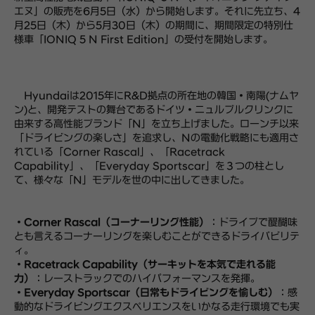
エヌ」の販売を6月5日（水）から開始します。それに先立ち、4
月25日（木）から5月30日（木）の期間に、期間限定の特別仕
様車「IONIQ 5 N First Edition」の受付を開始します。
Hyundaiは2015年にR&D拠点の所在地の韓国・南陽(ナムヤ
ン)と、開発テストの舞台であるドイツ・ニュルブルクリンクに
由来する高性能ブランド「N」を立ち上げました。ローンチ以来
「ドライビングの楽しさ」を追求し、Nの電動化戦略にも適用さ
れている「Corner Rascal」、「Racetrack
Capability」、「Everyday Sportscar」を３つの柱とし
て、様々な「N」モデルを世の中に出してきました。
・
Corner Rascal（コーナーリング性能）
：ドライブで醍醐味
とも言えるコーナーリングを楽しむことができるドライバビリテ
ィ。
・
Racetrack Capability（サーキットを本気で走れる能
力）
：レーストラックでのハイパフォーマンスを発揮。
・
Everyday Sportscar（日常もドライビングを愉しむ）
：感
動的なドライビングエクスペリエンスをいかなる走行環境でも実