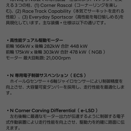
える３つの柱、(1) Corner Rascal（コーナーリングを楽し
む)、(2) Race Track Capability（本気でサーキットを走れる
性能）、(3) Everyday Sportscar（高性能を毎日愉しめる)を
具現化しています。主な装備・仕様は以下の通りです。
・高性能デュアル駆動モーター
前輪 166kW x 後輪 282kW 合計 448 kW
前輪 175kW x 後輪 303kW 合計 478 kW（ NGB ）
モーター 最大回転数: 21,000rpm
・N 専用電子制御サスペンション（ ECS ）
ホイールGセンサー＋6軸ジャイロセンサーにより制御精度を
向上させ、大容量可変ダンパーを採用し、走行性能を最適化しま
す。
・N Corner Carving Differential（ e-LSD ）
左右後輪に最適なモーター出力が伝達するように制御する電子
式作動装置により走行性能を向上させ、駆動力を的確に路面に伝
えます。