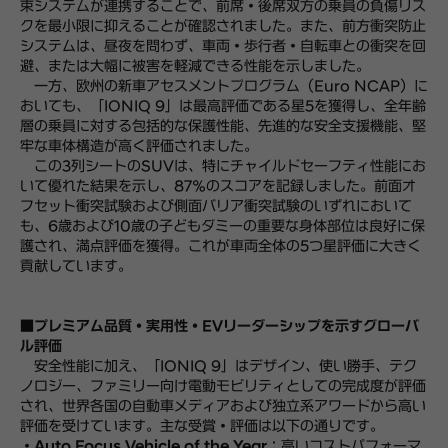
束システムが連携することで、前席・後席双方の乗員の負傷リス
クを最小限に抑えることが確認されました。また、前方衝突防止
システムは、昼夜を問わず、車両・歩行者・自転車との衝突を回
避、または大幅に被害を軽減できる性能を示しました。
一方、欧州の新車アセスメントプログラム（Euro NCAP）に
おいても、「IONIQ 9」は最高評価である星5を獲得し、全年齢
層の乗員に対する包括的な保護性能、先進的な安全支援機能、堅
牢な車体構造が高く評価されました。
この3列シートのSUVは、特にチャイルドセーフティ性能にお
いて優れた結果を示し、87％のスコアを記録しました。前面オ
フセット衝突試験および側面バリア衝突試験のいずれにおいて
も、6歳および10歳の子どもダミーの重要な身体部位は良好に保
護され、満点評価を獲得。これが車両全体の5つ星評価に大きく
貢献しています。
■プレミアム品質・実用性・EVリーダーシップを示すグローバ
ル評価
安全性能に加え、「IONIQ 9」はデザイン、使い勝手、テク
ノロジー、ファミリー向け電動モビリティとしての完成度が評価
され、世界各国の自動車メディアおよび独立系アワードから高い
評価を受けています。主な受賞・評価は以下の通りです。
・
Auto Focus Vehicle of the Year
：高いコストパフォーマ