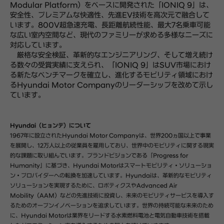
Modular Platform）をベースに開発された「IONIQ 9」は、
安全性、プレミアムな快適性、先進EV技術を高次元で融合して
います。800V超急速充電、長距離航続性能、最大7名乗車可能
な広い室内空間など、現代のファミリーが求める多様なニーズに
対応しています。
厳格な安全検証、革新的なエンジニアリング、そして増え続け
る数々の受賞実績に支えられ、「IONIQ 9」はSUV市場におけ
る新たなベンチマークを確立し、進化するモビリティ領域におけ
るHyundai Motor Companyのリーダーシップを改めて示し
ています。
Hyundai（ヒョンデ）について
1967年に設立されたHyundai Motor Companyは、世界200ヵ国以上で事業
を展開し、12万人以上の従業員を雇用しており、世界中のモビリティに関する現実
的な課題に取り組んでいます。ブランドビジョンである「Progress for
Humanity」に基づき、Hyundai Motorはスマートモビリティ・ソリューショ
ン・プロバイダーへの転換を加速しています。Hyundaiは、革新的なモビリティ
ソリューションを実現するために、ロボティクスやAdvanced Air
Mobility（AAM）などの先進技術に投資し、未来のモビリティサービスを導入す
るためのオープンイノベーションを追求しています。世界の持続可能な未来のため
に、Hyundai Motorは業界をリードする水素燃料電池と電気自動車技術を搭載