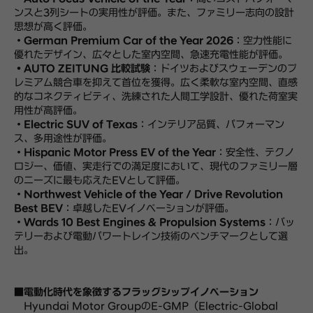
ンスと3列シートの実用性が評価。また、ファミリー志向の設計
思想が高く評価。
・
German Premium Car of the Year 2026
：空力性能に
優れたデザイン、広々とした室内空間、急速充電性能が評価。
・AUTO ZEITUNG 比較試験
：ドイツおよびスウェーデンのプ
レミアム競合車を抑えて首位を獲得。広く柔軟な室内空間、直感
的なコネクティビティ、洗練された人間工学設計、優れた荷室実
用性が高評価。
・
Electric SUV of Texas
：インテリア品質、パフォーマン
ス、多用途性が評価。
・
Hispanic Motor Press EV of the Year
：安全性、テクノ
ロジー、価値、実走行での満足度において、現代のファミリー層
のニーズに最も応えたEVとして評価。
・
Northwest Vehicle of the Year / Drive Revolution
Best BEV
：卓越したEVイノベーションが評価。
・
Wards 10 Best Engines & Propulsion Systems
：バッ
テリーおよび電動パワートレイン技術のベンチマークとして選
出。
■電動化時代を象徴するフラッグシップイノベーション
Hyundai Motor GroupのE-GMP（Electric-Global