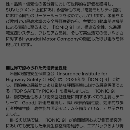
性・品質・信頼性の各分野において世界的な評価を獲得し、
SUVセグメント上位における信頼性の高い電動モビリティ提供
における同社のリーダーシップを改めて示しています。米国およ
び欧州での最高水準の安全評価獲得から、主要な自動車関連機関
による表彰に至るまで、「IONIQ 9」は、構造安全性、先進運
転支援システム、プレミアム品質、そして実生活での使いやすさ
に対するHyundai Motor Companyの徹底した取り組みを体
現しています。
■世界で認められた先進安全性能
米国の道路安全保険協会（Insurance Institute for
Highway Safety：IIHS）は、2026年型「IONIQ 9」に対
し、同協会の最新かつより厳格な評価基準における最高評価であ
る「TOP SAFETY PICK+」を授与しました。「IONIQ 9」
は、衝突安全性および衝突回避性能に関するすべての主要カテゴ
リーで「Good」評価を獲得し、高い乗員保護性能、効果的な歩
行者検知性能、高性能な照明システムを備えていることが示され
ました。
IIHSの試験では、「IONIQ 9」が前面衝突および側面衝突時
においても安定した乗員生存空間を維持し、エアバッグおよび拘