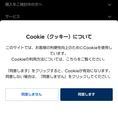
購入をご検討中の方へ
サービス
Hyundaiについて
Cookie（クッキー）について
このサイトでは、お客様の利便性向上のためにCookieを使用し
ています。
Cookieの利用方法については、こちらをご覧ください。
「同意します」をクリックすると、Cookieが有効になります。
同意しない場合は、「同意しません」をクリックしてください。
プライバシーポリシー
利用規約
サイトマップ
特定商取引法に基づく表記
お知らせ
よくある質問
同意しません
同意します
リコール情報
お問い合わせ
試乗予約
イベント
早期納車
見積もり
相談
Hyundai Worldwide
会社概要
サステナビリティレポート