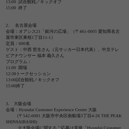
13:00
試合観戦／キックオフ
15:00
終了
2.
名古屋会場
会場：
オアシス
21
「銀河の広場」（〒
461-0005
愛知県名古
屋市東区東桜
1
丁目
11-1
）
定員：
600
名
ゲスト：
中西 哲生さん（元サッカー日本代表）、中京テレ
ビアナウンサー 福本 義久さん
プログラム：
11:00
開場
12:30
トークセッション
13:00
試合観戦／キックオフ
15:00
終了
3.
大阪会場
会場：
Hyundai Customer Experience Center
大阪
(
〒
542-0081
大阪市中央区南船場
3
丁目
4-26 THE PEAK
SHINSAIBASHI)
※大阪会場に関するご応募は直接「
Hyundai Customer