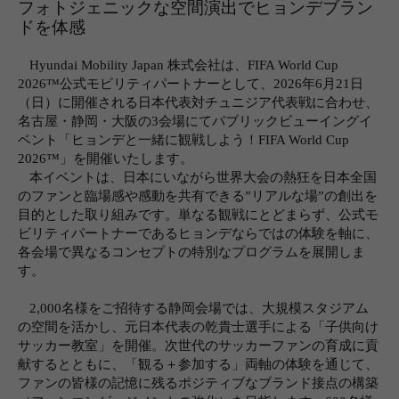
フォトジェニックな空間演出でヒョンデブラン
ドを体感
Hyundai Mobility Japan
株式会社は、
FIFA World Cup
2026™
公式モビリティパートナーとして、
2026
年
6
月
21
日
（日）に開催される日本代表対チュニジア代表戦に合わせ、
名古屋・静岡・大阪の
3
会場にてパブリックビューイングイ
ベント「ヒョンデと一緒に観戦しよう！
FIFA World Cup
2026™
」を開催いたします。
本イベントは、日本にいながら世界大会の熱狂を日本全国
のファンと臨場感や感動を共有できる
”
リアルな場
”
の創出を
目的とした取り組みです。単なる観戦にとどまらず、公式モ
ビリティパートナーであるヒョンデならではの体験を軸に、
各会場で異なるコンセプトの特別なプログラムを展開しま
す。
2,000
名様をご招待する静岡会場では、大規模スタジアム
の空間を活かし、元日本代表の乾貴士選手による「子供向け
サッカー教室」を開催。次世代のサッカーファンの育成に貢
献するとともに、「観る＋参加する」両軸の体験を通じて、
ファンの皆様の記憶に残るポジティブなブランド接点の構築