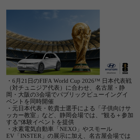
・
6
月
21
日の
FIFA World Cup 2026™
日本代表戦
（対チュニジア代表）に合わせ、
名古屋・静
岡・大阪の
3
会場でパブリックビューイングイ
ベントを同時開催
・
元日本代表・乾貴士選手による「子供向けサ
ッカー教室」など、静岡会場では、
”
観る＋参加
する
”
体験イベントを提供
・水素電気自動車「
NEXO
」やスモール
EV
「
INSTER
」の展示に加え、名古屋会場では