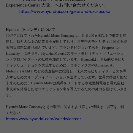
Experience Center
大阪」へ
お問い合わせください。
https://www.hyundai.com/jp/brand/cxc-osaka
Hyundai
（ヒョンデ）について
1967
年に設立された
Hyundai Motor Company
は、世界
200
ヵ国以上で事業を展
開し、
12
万人以上の従業員を雇用しており、世界中のモビリティに関する現
実的な課題に取り組んでいます。ブランドビジョンである「
Progress for
Humanity
」に基づき、
Hyundai Motor
はスマートモビリティ・ソリューショ
ン・プロバイダーへの転換を加速しています。
Hyundai
は、革新的なモビリ
ティソリューションを実現するために、ロボティクスや
Advanced Air
Mobility
（
AAM
）などの先進技術に投資し、未来のモビリティサービスを導
入するためのオープンイノベーションを追求しています。世界の持続可能な
未来のために、
Hyundai Motor
は業界をリードする水素燃料電池と電気自動
車技術を搭載したゼロエミッション車を導入するための努力を続けていきま
す。
Hyundai Motor Company
とその製品に関するより詳しい情報は、以下をご覧
ください。
https://www.hyundai.com/worldwide/en/