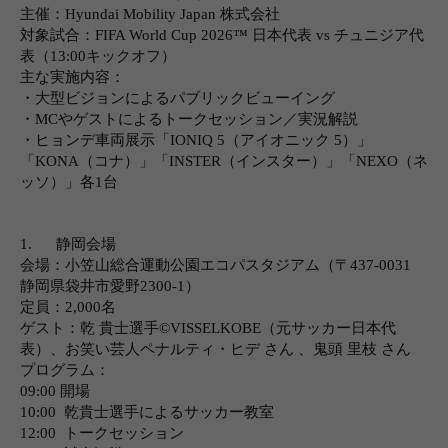
主催：
Hyundai Mobility Japan
株式会社
対象試合：
FIFA World Cup 2026™
日本代表
vs
チュニジア代
表（
13:00
キックオフ）
主な実施内容：
・大型ビジョンによるパブリックビューイング
・
MC
やゲストによるトークセッション／実況解説
・ヒョンデ車両展示「
IONIQ 5
（アイオニック
5
）」
「
KONA
（コナ）」「
INSTER
（インスター）」「
NEXO
（ネ
ッソ）」各
1
台
1.
静岡会場
会場：
小笠山総合運動公園エコパスタジアム（〒
437-0031
静岡県袋井市愛野
2300-1
）
定員：
2,000
名
ゲスト：
乾 貴士選手
©︎VISSELKOBE
（元サッカー日本代
表）、お笑い芸人
ペナルティ・ヒデ さん 、鬼頭 里枝 さん
プログラム：
09:00
開場
10:00
乾貴士選手によるサッカー教室
12:00
トークセッション