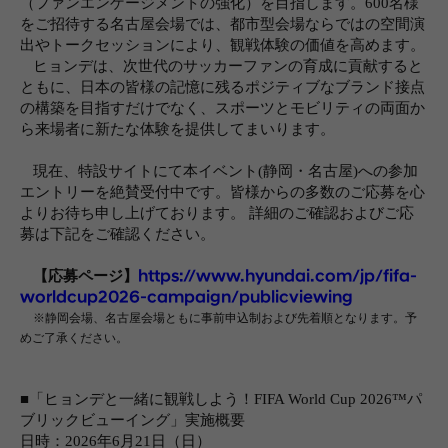
（ファンエンゲージメントの強化）を目指します。
600
名様
をご招待する名古屋会場では、都市型会場ならではの空間演
出やトークセッションにより、観戦体験の価値を高めます。
ヒョンデは、次世代のサッカーファンの育成に貢献すると
ともに、日本の皆様の記憶に残るポジティブなブランド接点
の構築を目指すだけでなく、スポーツとモビリティの両面か
ら来場者に新たな体験を提供してまいります。
現在、特設サイトにて本イベント
(
静岡・名古屋
)
への参加
エントリーを絶賛受付中です。皆様からの多数のご応募を心
よりお待ち申し上げております。 詳細のご確認およびご応
募は下記をご確認ください。
【応募ページ】
https://www.hyundai.com/jp/fifa-
worldcup2026-campaign/publicviewing
※静岡会場、名古屋会場ともに事前申込制および先着順となります。予
めご了承ください。
■「ヒョンデと一緒に観戦しよう！
FIFA World Cup 2026™
パ
ブリックビューイング」実施概要
日時：
2026
年
6
月
21
日（日）