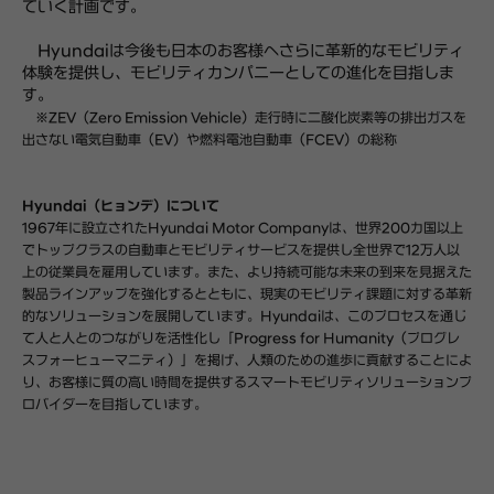
ていく計画です。
Hyundaiは今後も日本のお客様へさらに革新的なモビリティ
体験を提供し、モビリティカンパニーとしての進化を目指しま
す。
※ZEV（Zero Emission Vehicle）走行時に⼆酸化炭素等の排出ガスを
出さない電気自動車（EV）や燃料電池自動車（FCEV）の総称
Hyundai（ヒョンデ）について
1967年に設立されたHyundai Motor Companyは、世界200カ国以上
でトップクラスの自動車とモビリティサービスを提供し全世界で12万人以
上の従業員を雇用しています。また、より持続可能な未来の到来を見据えた
製品ラインアップを強化するとともに、現実のモビリティ課題に対する革新
的なソリューションを展開しています。Hyundaiは、このプロセスを通じ
て人と人とのつながりを活性化し「Progress for Humanity（プログレ
スフォーヒューマニティ）」を掲げ、人類のための進歩に貢献することによ
り、お客様に質の高い時間を提供するスマートモビリティソリューションプ
ロバイダーを目指しています。