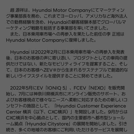
趙 源祥は、Hyundai Motor Companyにてマーケティン
グ事業部長を務め、これまでヨーロッパ、アメリカなど海外法人
での勤務経験を含め、Hyundaiの顧客経験本部でグローバルマ
ーケティング戦略を総括する事業部を率いてきました。
また、日本乗用車市場への再参入を果たした前任の李 正旭は
Hyundai Motor Companyに復帰しました。
Hyundai は2022年2月に日本乗用車市場への再参入を発表
後、日本のお客様の声に寄り添い、プロダクトとしての車両の提
供だけではない、新たなモビリティライフを提案すること、そし
て、日本のお客様へZEV※から生まれるサステナブルで創造的な
新しいライフスタイルを提供することに努めてきました。
2022年5月にEV「IONIQ 5」、FCEV「NEXO」を販売開
始し、7月には神奈川県横浜市にオンライン販売のサポート、お
よびお客様視点で様々なニーズへ柔軟に対応するための新しいコ
ンセプトの施設として、「Hyundai Customer Experience
Center 横浜（以下、CXC横浜）」を開設しました。9月からは
CXC横浜を中心拠点として、国内の主要都市へ都市型ショール
ーム拠点「Hyundai Citystore」の展開を開始しました。引き
続き、多くの地域のお客様にご利用いただけるサービスを展開し