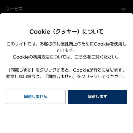
サービス
Hyundaiについて
Cookie（クッキー）について
このサイトでは、お客様の利便性向上のためにCookieを使用し
ています。
Cookieの利用方法については、こちらをご覧ください。
「同意します」をクリックすると、Cookieが有効になります。
同意しない場合は、「同意しません」をクリックしてください。
プライバシーポリシー
利用規約
サイトマップ
特定商取引法に基づく表記
お知らせ
よくある質問
同意しません
同意します
リコール情報
お問い合わせ
試乗予約
イベント
早期納車
見積もり
相談
Hyundai Worldwide
会社概要
サステナビリティレポート
オープンソースライセンス