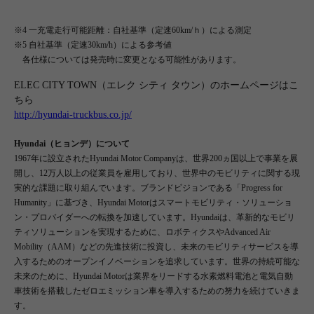
※4 一充電走行可能距離：自社基準（定速60km/ｈ）による測定
※5 自社基準（定速30km/h）による参考値
各仕様については発売時に変更となる可能性があります。
ELEC CITY TOWN（エレク シティ タウン）のホームページはこ
ちら
http://hyundai-truckbus.co.jp/
Hyundai（ヒョンデ）について
1967年に設立されたHyundai Motor Companyは、世界200ヵ国以上で事業を展
開し、12万人以上の従業員を雇用しており、世界中のモビリティに関する現
実的な課題に取り組んでいます。ブランドビジョンである「Progress for
Humanity」に基づき、Hyundai Motorはスマートモビリティ・ソリューショ
ン・プロバイダーへの転換を加速しています。Hyundaiは、革新的なモビリ
ティソリューションを実現するために、ロボティクスやAdvanced Air
Mobility（AAM）などの先進技術に投資し、未来のモビリティサービスを導
入するためのオープンイノベーションを追求しています。世界の持続可能な
未来のために、Hyundai Motorは業界をリードする水素燃料電池と電気自動
車技術を搭載したゼロエミッション車を導入するための努力を続けていきま
す。