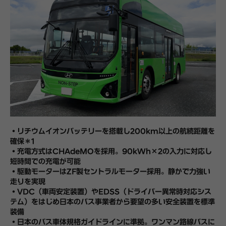
・リチウムイオンバッテリーを搭載し200km以上の航続距離を
確保＊1
・充電方式はCHAdeMOを採用。90kWh×2の入力に対応し
短時間での充電が可能
・駆動モーターはZF製セントラルモーター採用。静かで力強い
走りを実現
・VDC（車両安定装置）やEDSS（ドライバー異常時対応シス
テム）をはじめ
日本のバス事業者から
要望の多い安全装置を標準
装備
・日本のバス車体規格ガイドラインに準拠。ワンマン路線バスに