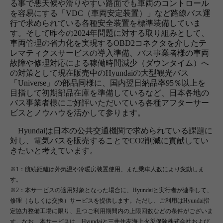
る事で悪天候や滑りやすい路面でも車両のコントロール
を容易にする「VDC（車両安定装置）」など路線バス運
行で求められている各種安全装置を標準装備していま
す。そして昨今の2024年問題に対する取り組みとして、
車両管理の省力化を実現するOBD2コネクタを介したテ
レマティクスサービスの導入準備、バス事業者様の車両
故障や修理対応による稼働時間減少（ダウンタイム）へ
の対策として現在販売中のHyundaiの大型観光バス
「Universe」の部品同様に、国内翌日納品率95％以上を
目指して初期部品在庫を準備しているなど、日本各地の
バス事業者様にご好評いただいている各種アフターサー
ビスとノウハウを活かして参ります。
Hyundaiは日本の公共交通機関で求められている課題に
対し、電気バスを販売することでCO2削減に貢献してい
きたいと考えています。
※1：航続距離は外気温や冷暖房装置使用、また乗車人数により変動しま
す。
※2：本サービスの適用対象となった場合に、Hyundaiと実行者が連帯して、
修理（もしくは交換）サービスを提供します。ただし、ご利用はHyundai指
定協力整備工場に限り、且つご利用期間内の上限回数などの条件がございま
す。なお、本サービスは、Hyundaiと三井住友海上火災保険株式会社および