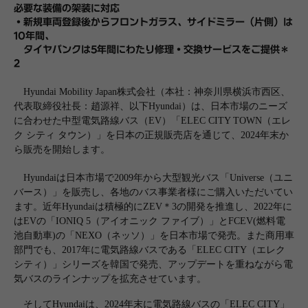
必要な装備の架装に対
応
・新規車両登録後からフロントガラス、サイドミラー（片側）は
10年間、
タイヤパンクは5年間に
わたり修理・交換サービスをご提供＊
2
Hyundai Mobility Japan株式会社（本社：神奈川県横浜市西区、
代表取締役社長：趙源祥、以下Hyundai）は、日本市場のニーズ
に合わせた中型電気路線バス（EV）「ELEC CITY TOWN（エレ
ク シティ タウン）」を日本の正規販売店を通じて、2024年末か
ら販売を開始します。
Hyundaiは日本市場で2009年から大型観光バス「Universe（ユニ
バース）」を販売し、各地のバス事業者様にご購入いただいてい
ます。近年Hyundaiは積極的にZEV＊3の開発を推進し、2022年に
はEVの「IONIQ 5（アイオニック ファイブ）」とFCEV(燃料電
池自動車)の「NEXO（ネッソ）」を日本市場で発売。また商用車
部門でも、2017年に電気路線バスである「ELEC CITY（エレク
シティ）」シリーズを韓国で発売、アップデートを重ねながら電
気バスのラインナップを拡充させています。
そしてHyundaiは、2024年末に電気路線バスの「ELEC CITY」