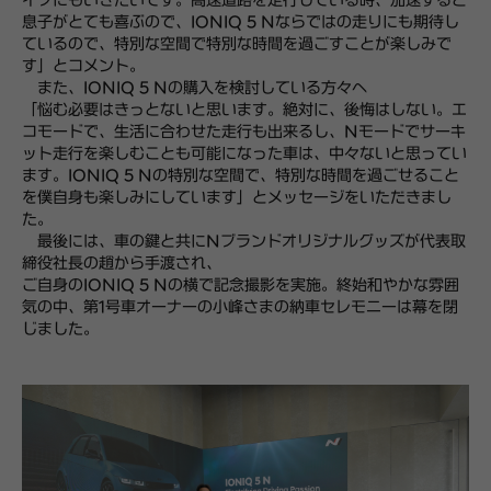
イブにもいきたいです。高速道路を走行している時、加速すると
息子がとても喜ぶので、IONIQ 5 Nならではの走りにも期待し
ているので、特別な空間で特別な時間を過ごすことが楽しみで
す」とコメント。
また、IONIQ 5 Nの購入を検討している方々へ
「
悩む必要はきっとないと思います。絶対に、後悔はしない。エ
コモードで、生活に合わせた走行も出来るし、Nモードでサーキ
ット走行を楽しむことも可能になった車は、中々ないと思ってい
ます。IONIQ 5 Nの特別な空間で、特別な時間を過ごせること
を僕自身も楽しみにしています」とメッセージをいただきまし
た。
最後には、車の鍵と共にNブランドオリジナルグッズが代表取
締役社長の趙から手渡され、
ご自身のIONIQ 5 Nの横で記念撮影を実施。終始和やかな雰囲
気の中、第1号車オーナーの小峰さまの納車セレモニーは幕を閉
じました。