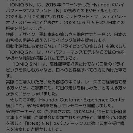
「IONIQ 5 N」は、2015 年にローンチした Hyundai のハイ
パフォーマンスブランド「N」の初めての EVモデルとして、
2023 年 7 月に英国で行われたグッドウッド・フェスティバル・
オブ・スピードにて発表され、
2024 年 6 月 5 日より日本での
販売を開始しました。
性能、デザイン、運転本来の愉しさを融合させた一台で、日本の
お客様の期待を超えるドライビング体験を提供します。
電動化時代にも変わらない「ドライビングの愉しさ」を追求した
「IONIQ 5 N」は、
ハイパフォーマンスモデルならではの性能
や様々な機能が搭載されたモデルです。
「IONIQ 5 N」は、高性能車愛好家だけでなく日常のドライ
ビングを愉しむ方々など、
日本のお客様すべての方に向けた車で
す。
実際にご購入いただいたお客様の中には、レースのご経験者であ
る方々から、
ご家族でも、
毎日の走りを愉しみたいと考える方々
が多くいらっしゃいました。
そしてこの度、Hyundai Customer Experience Center
横浜にて、第1号の納車を祝うセレモニーを開催しました。
第1号オーナーとなった小峰さまは、2024年5月19日に大阪府泉
大津市で開催した試乗会に参加されたお客様で、
試乗会での体験
を通じて「IONIQ 5 N」のパフォーマンスに強い印象を受け購
入を決意したと明かしました。