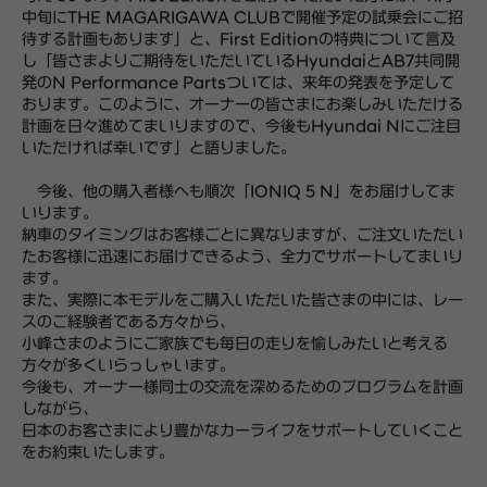
中旬にTHE MAGARIGAWA CLUBで開催予定の試乗会にご招
待する計画もあります」と、First Editionの特典について言及
し「皆さまよりご期待をいただいているHyundaiとAB7共同開
発のN Performance Partsついては、来年の発表を予定して
おります。このように、オーナーの皆さまにお楽しみいただける
計画を日々進めてまいりますので、今後もHyundai Nにご注目
いただければ幸いです」と語りました。
今後、他の購入者様へも順次「IONIQ 5 N」をお届けしてま
いります。
納車のタイミングはお客様ごとに異なりますが、ご注文いただい
たお客様に迅速にお届けできるよう、全力でサポートしてまいり
ます。
また、実際に本モデルをご購入いただいた皆さまの中には、レー
スのご経験者である方々から、
小峰さまのようにご家族でも毎日の走りを愉しみたいと考える
方々が多くいらっしゃいます。
今後も、オーナー様同士の交流を深めるためのプログラムを計画
しながら、
日本のお客さまにより豊かなカーライフをサポートしていくこと
をお約束いたします。