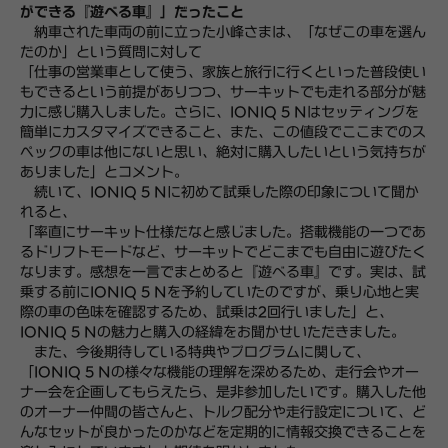
ができる『遊べる車』」だったこと
納車された車両の前に立った小峰さまは、「なぜこの車を選ん
だのか」という質問に対して
「仕事の営業車として使う、家族と旅行に行くといった普段使い
もできるという前提がありつつ、サーキットでも走れる部分が魅
力に感じ購入しました。さらに、IONIQ 5 Nはセッティングを
簡単にカスタマイズできること、また、この値段でここまでのス
ペックの車は他にないと思い、絶対に購入したいという気持ちが
ありました」とコメント。
続いて、IONIQ 5 Nに初めて試乗した際の印象について聞か
れると、
「率直にサーキット仕様だなと感じました。搭載機能の一つであ
るドリフトモードなど、サーキットでどこまでも自由に遊びたく
なります。感想を一言でまとめると『遊べる車』です。実は、試
乗する前にIONIQ 5 Nを予約していたのですが、乗り心地と実
際の車の色味を確認するため、試乗は2回行いました」と、
IONIQ 5 Nの魅力と購入の経緯をお聞かせいただきました。
また、今後期待している特典やプログラムに関して、
「IONIQ 5 Nの様々な機能の理解を深めるため、走行会やオー
ナー会を企画してもらえたら、是非参加したいです。購入した他
のオーナー仲間の皆さんと、トルク配分や走行設定について、ど
んなセットが良かったのかなどを定期的に情報交換できることを