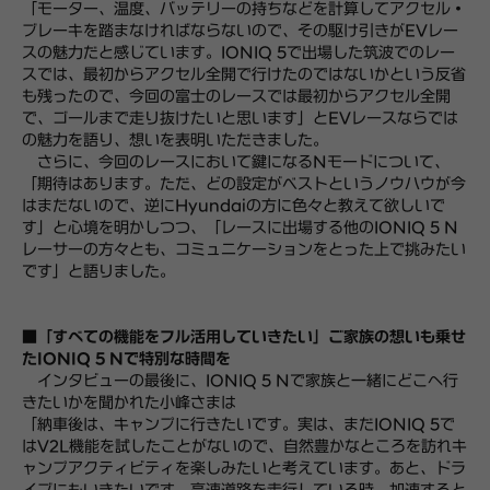
「モーター、温度、バッテリーの持ちなどを計算してアクセル・
ブレーキを踏まなければならないので、その駆け引きがEVレー
スの魅力だと感じています。IONIQ 5で出場した筑波でのレー
スでは、最初からアクセル全開で行けたのではないかという反省
も残ったので、今回の富士のレースでは最初からアクセル全開
で、ゴールまで走り抜けたいと思います」とEVレースならでは
の魅力を語り、想いを表明いただきました。
さらに、今回のレースにおいて鍵になるNモードについて、
「期待はあります。ただ、どの設定がベストというノウハウが今
はまだないので、逆にHyundaiの方に色々と教えて欲しいで
す」と心境を明かしつつ、「レースに出場する他のIONIQ 5 N
レーサーの方々とも、コミュニケーションをとった上で挑みたい
です」と語りました。
■「すべての機能をフル活用していきたい」ご家族の想いも乗せ
たIONIQ 5 Nで特別な時間を
インタビューの最後に、IONIQ 5 Nで家族と一緒にどこへ行
きたいかを聞かれた小峰さまは
「納車後は、キャンプに行きたいです。実は、まだIONIQ 5で
はV2L機能を試したことがないので、自然豊かなところを訪れキ
ャンプアクティビティを楽しみたいと考えています。あと、ドラ