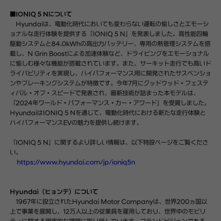
■IONIQ 5 Nについて
Hyundaiは、電動化時代においても変わらない運転の愉しさとエモーシ
ョナルな走行体験を提供する「IONIQ 5 N」を発表しました。
高性能四輪
駆動システムと84.0kWhの高出力バッテリー、専用の熱管理システムを搭
載し、N Grin Boostによる加速体験など、ドライビングをエモーショナル
に愉しむ様々な機能が搭載されています。また、サーキット走行でも高いド
ライバビリティを実現し、ハイパフォーマンス用に開発されたサスペンショ
ンやブレーキングシステムが特徴です。今年7月にグッドウッド・フェステ
ィバル・オブ・スピードで発表され、最新技術が詰まった本モデルは、
「2024年ワールド・パフォーマンス・カー・アワード」を受賞しました。
HyundaiはIONIQ 5 Nを通じて、電動化時代における新たな走行体験と
ハイパフォーマンスEVの魅力を提供し続けます。
「IONIQ 5 N」に関するより詳しい情報は、以下特設ページをご覧くださ
い。
https://www.hyundai.com/jp/ioniq5n
Hyundai（ヒョンデ）について
1967年に設立されたHyundai Motor Companyは、世界200ヵ国以
上で事業を展開し、
12万人以上の従業員を雇用しており、世界中のモビリ