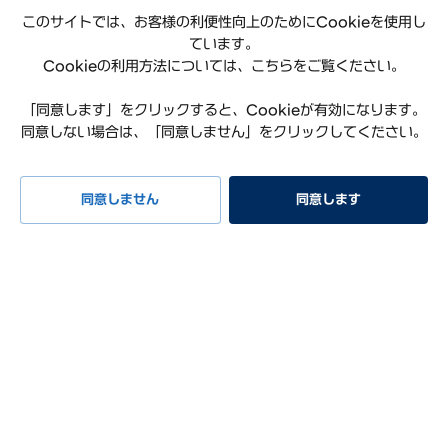
このサイトでは、お客様の利便性向上のためにCookieを使用し
ています。
Cookieの利用方法については、こちらをご覧ください。
「同意します」をクリックすると、Cookieが有効になります。
同意しない場合は、「同意しません」をクリックしてください。
プライバシーポリシー
利用規約
サイトマップ
特定商取引法に基づく表記
お知らせ
よくある質問
同意しません
同意します
リコール情報
お問い合わせ
試乗予約
イベント
早期納車
見積もり
相談
Hyundai Worldwide
会社概要
サステナビリティレポート
オープンソースライセンス
COPYRIGHT ⓒ Hyundai Mobility Japan Co., Ltd. ALL RIGHTS
RESERVED.