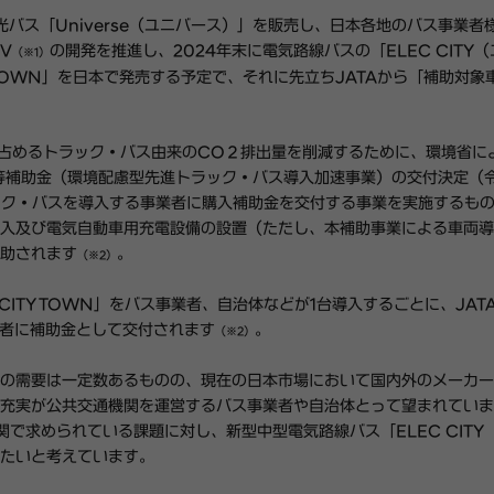
光バス「Universe（ユニバース）」を販売し、日本各地のバス事業者
V
の開発を推進し、2024年末に電気路線バスの「ELEC CITY
（※1）
Y TOWN」を日本で発売する予定で、それに先立ちJATAから「補助対象
占めるトラック・バス由来のCO２排出量を削減するために、環境省に
費等補助金（環境配慮型先進トラック・バス導入加速事業）の交付決定（
ラック・バスを導入する事業者に購入補助金を交付する事業を実施するも
入及び電気自動車用充電設備の設置（ただし、本補助事業による車両導
助されます
。
（※2）
CITY TOWN」をバス事業者、自治体などが1台導入するごとに、JAT
購入者に補助金として交付されます
。
（※2）
の需要は一定数あるものの、現在の日本市場において国内外のメーカー
充実が公共交通機関を運営するバス事業者や自治体とって望まれていま
関で求められている課題に対し、新型中型電気路線バス「ELEC CITY
きたいと考えています。