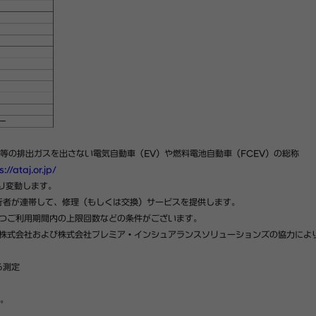
に⼆酸化炭素等の排出ガスを出さない電気自動車（EV）や燃料電池自動車（FCEV）の総称
s://ataj.or.jp/
り変動します。
行者が連帯して、
修理（もしくは交換）サービスを提供します。
つご利用期間内の上限回数などの条件がございます。
株式会社および株式会社プレミア・インシュアランスソリューションズの協力によ
る測定
。