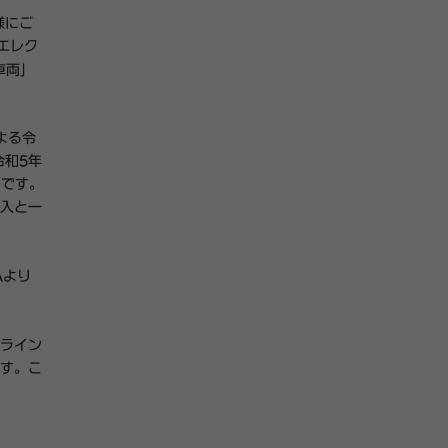
様にご
（エレク
車両」
よる令
令和5年
のです。
入と一
Aより
ライン
す。こ