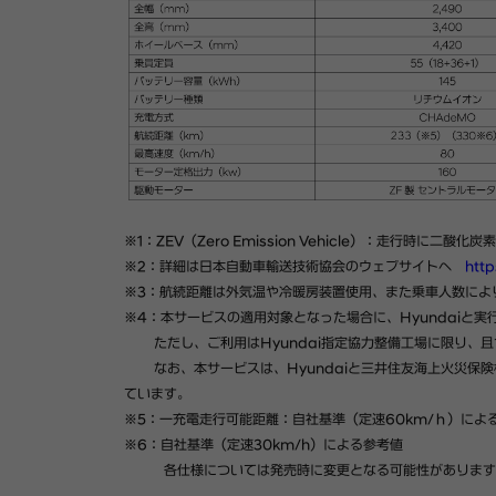
※1：ZEV（Zero Emission Vehicle）：走行時
※2：詳細は日本自動車輸送技術協会のウェブサイトへ
http
※3：航続距離は外気温や冷暖房装置使用、また乗車人数によ
※4：本サービスの適用対象となった場合に、Hyundaiと実
ただし、ご利用はHyundai指定協力整備工場に限り、且
なお、本サービスは、Hyundaiと三井住友海上火災保険
ています。
※5：一充電走行可能距離：自社基準（定速60km/ｈ）によ
※6：自社基準（定速30km/h）による参考値
各仕様については発売時に変更となる可能性があります