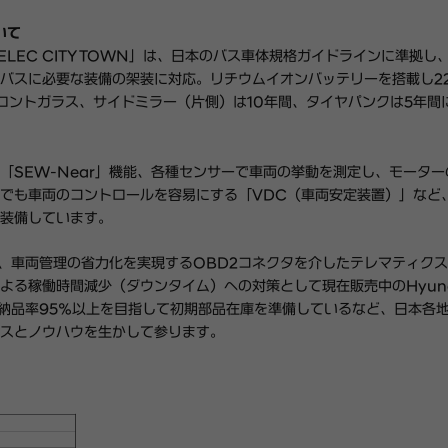
いて
LEC CITY TOWN」は、日本のバス車体規格ガイドラインに準拠し
バスに必要な装備の架装に対応。リチウムイオンバッテリーを搭載し22
ロントガラス、サイドミラー（片側）は10年間、タイヤパンクは5年間
SEW-Near」機能、各種センサーで車両の挙動を測定し、モーター
でも車両のコントロールを容易にする「VDC（車両安定装置）」など
装備しています。
、車両管理の省力化を実現するOBD2コネクタを介したテレマティク
よる稼働時間減少（ダウンタイム）への対策として現在販売中のHyund
翌日納品率95％以上を目指して初期部品在庫を準備しているなど、日本各
スとノウハウを生かして参ります。