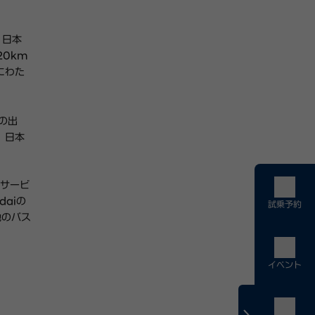
、日本
0km
にわた
の出
、日本
スサービ
aiの
試乗予約
地のバス
イベント