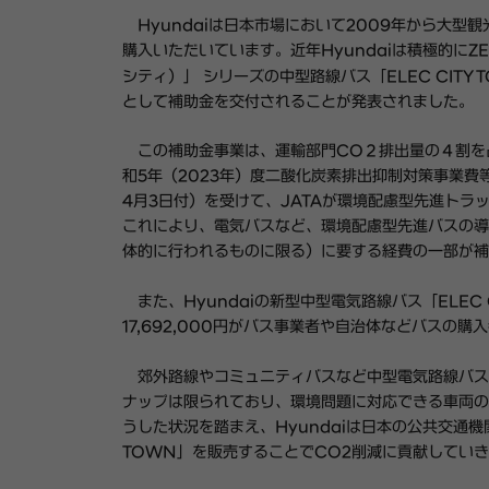
Hyundaiは日本市場において2009年から大型観
購入いただいています。近年Hyundaiは積極的にZE
シティ）」 シリーズの中型路線バス「ELEC CIT
として補助金を交付されることが発表されました。
この補助金事業は、運輸部門CO２排出量の４割を
和5年（2023年）度二酸化炭素排出抑制対策事業
4月3日付）を受けて、JATAが環境配慮型先進ト
これにより、電気バスなど、環境配慮型先進バスの導
体的に行われるものに限る）に要する経費の一部が補
また、Hyundaiの新型中型電気路線バス「ELEC 
17,692,000円がバス事業者や自治体などバスの
郊外路線やコミュニティバスなど中型電気路線バス
ナップは限られており、環境問題に対応できる車両の
うした状況を踏まえ、Hyundaiは日本の公共交通機
TOWN」を販売することでCO2削減に貢献してい