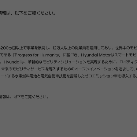
しい情報は、以下をご覧ください。
yは、世界200ヵ国以上で事業を展開し、12万人以上の従業員を雇用しており、世界中のモ
rogress for Humanity」に基づき、Hyundai Motorはスマートモ
Hyundaiは、革新的なモビリティソリューションを実現するために、ロボティ
技術に投資し、未来のモビリティサービスを導入するためのオープンイノベーションを追求して
界をリードする水素燃料電池と電気自動車技術を搭載したゼロエミッション車を導入する
詳しい情報は、以下をご覧ください。