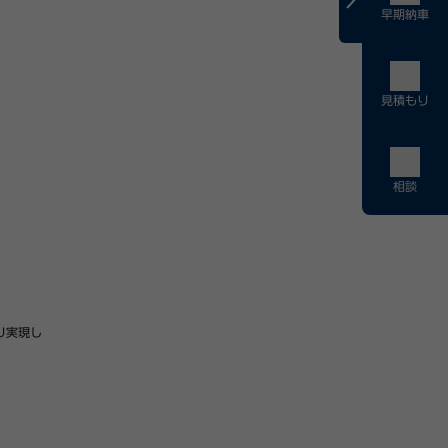
早期納車
見積もり
相談
り実現し