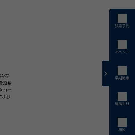
試乗予約
イベント
様々な
早期納車
を搭載
1km
～
により
見積もり
相談