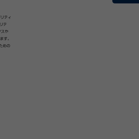
ビリティ
リテ
クスや
ます。
ための