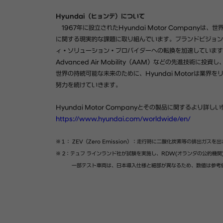
Hyundai
（ヒョンデ）について
1967
年に設立された
Hyundai Motor Company
は、世
に関する現実的な課題に取り組んでいます。ブランドビジョン
ィ・ソリューション・プロバイダーへの転換を加速しています
Advanced Air Mobility
（
AAM
）などの先進技術に投資し
世界の持続可能な未来のために、
Hyundai Motor
は業界を
努力を続けていきます。
Hyundai Motor Company
とその製品に関するより詳しい
https://www.hyundai.com/worldwide/en/
※
１
：
ZEV
（
Zero Emission
）：走行時に⼆酸化炭素等の排出ガスを出
※
2
：
テュフ ラインランド社が試験を実施し、
RDW(
オランダの公的機関
一部テスト車両は、日本導入仕様と細部が異なるため、数値は参考