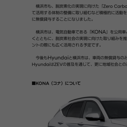
横浜市も、脱炭素化の実現に向けた「
Zero Carb
て活用する体制の整備に取り組むなど積極的に活動を
に無償貸与することになりました。
KONA
横浜市は、電気自動車である
「
」
を公用車
くとともに、脱炭素社会の実現に向けた取り組みを推
ントの際にも広く活用される予定です。
Hyundai
今後も
と横浜市は、車両の無償貸与の
Hyundai
は
ZEV
の普及を通じて、更に地域社会との
■
KONA
（コナ）について