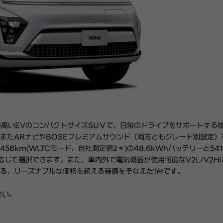
の高い
EV
のコンパクトサイズ
SU
Ｖで、日常のドライブをサポートする
また
AR
ナビや
BOSE
プレミアムサウンド（両方ともグレード別設定）
456km(WLTC
モード、自社測定値
2
＊
)
の
48.6kWh
バッテリーと
54
応じて選択できます。また、車内外で電気機器が使用可能な
V2L/V2H
る、リーズナブルな価格を超える装備をそなえた
1
台です。
さい。