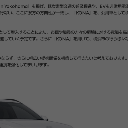
on Yokohama
」を掲げ、低炭素型交通の普及促進や、
EV
を非常用電
行ない、ここに双方の方向性が一致し、「
KONA
」を、公用車として
として導入することにより、市民や職員の方々の環境に対する意識を高
進していく
予定です
。さらに
「
KONA
」を
用いて、横浜市の行う様々
みならず、さらに
幅広い提携関係を構築
して
行きたいと考えております
連携を強化してまいります。