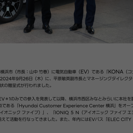
EV
KONA
横浜市（市長：山中 竹春）
に電気自動車（
）である
「
（コ
2024
年9
月
26
日（木）に、
平原敏英副市長
と
マネージングダイレクタ
状の贈呈式が行われました。
EV
＊
1
のみでの参入を発表して以降、横浜市西区みなとみらいに本社を
点である「
Hyundai Customer Experience Center
横浜」をオー
イオニック ファイブ）」
、「
IONIQ
５
N
（アイオニック ファイブ エ
揃えて活動を
行
なってきました。また、年内には
EV
バス「
ELEC CITY