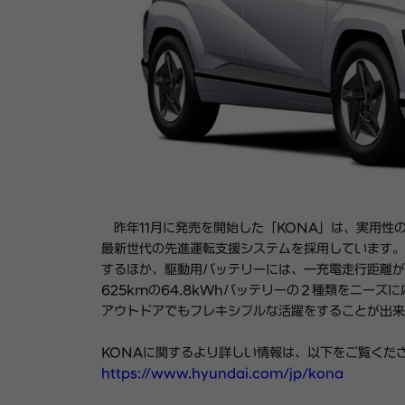
昨年
11
月に発売を開始した「
KONA
」は、実用性
最新世代の先進運転支援システムを採用しています。
するほか、駆動用バッテリーには、一充電走行距離が
625km
の
64.8kWh
バッテリーの２種類をニーズに
アウトドアでもフレキシブルな活躍をすることが出来
KONA
に関するより詳しい情報は、以下をご覧くだ
https://www.hyundai.com/jp/kona