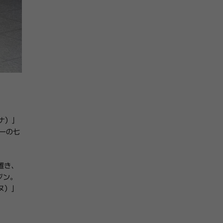
ナ）」
ーの七
置き、
プン。
ヌ）」