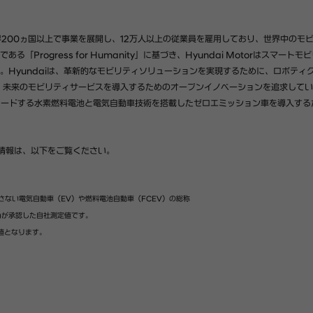
界
200
ヵ国以上で事業を展開し、
12
万人以上の従業員を雇用しており、世界中のモ
である「
Progress for Humanity
」に基づき、
Hyundai Motor
はスマートモビ
。
Hyundai
は、革新的なモビリティソリューションを実現するために、ロボティ
、未来のモビリティサービスを導入するためのオープンイノベーションを追求してい
リードする水素燃料電池と電気自動車技術を搭載したゼロエミッション車を導入する
情報は、以下をご覧ください。
さない電気自動車（
EV
）や燃料電池自動車（
FCEV
）の総称
)
が承認した自社測定値です。
値となります。