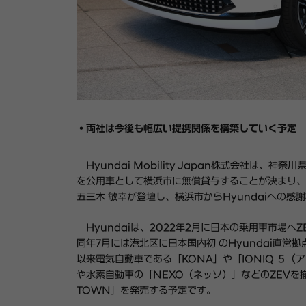
・両社は今後も
幅広い提携関係を構築していく予定
Hyundai Mobility Japan
株式会社
は、神奈川県
を公用車として横浜市に無償貸与
することが決まり、
五三木 敏幸が登壇し、
横浜市から
Hyundai
への感謝
Hyundai
は、
2022
年
2
月に日本の乗用車市場へ
Z
同年
7
月には港北区に日本国内初 の
Hyundai
直営拠
以来電気自動車である「
KONA
」や
「
IONIQ
５（ア
や水素自動車の「
NEXO
（ネッソ）」などの
ZEV
を
TOWN
」を発売
する
予定
です。