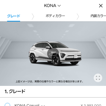
KONA（コナ）
KONA
En
の見積シミュレーション
Qu
ボディカラー
内装カラ
グレード
上記イメージは、実際の仕様やカラーと異なる場合があります。
1. グレード
KONA Casual
¥ 3,993,000